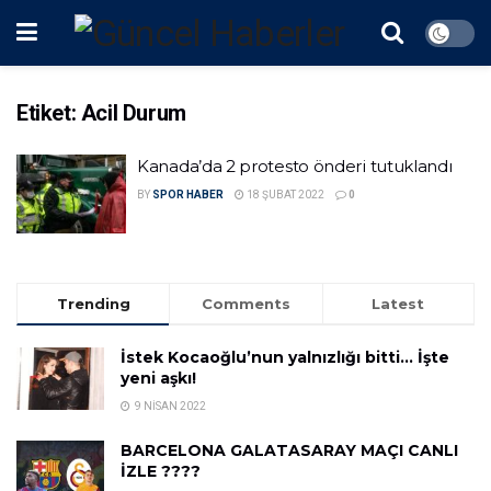
Etiket:
Acil Durum
Kanada’da 2 protesto önderi tutuklandı
BY
SPOR HABER
18 ŞUBAT 2022
0
Trending
Comments
Latest
İstek Kocaoğlu’nun yalnızlığı bitti… İşte
yeni aşkı!
9 NISAN 2022
BARCELONA GALATASARAY MAÇI CANLI
İZLE ????