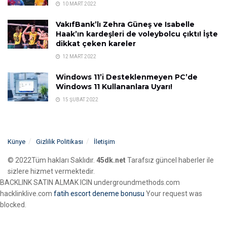
10 MART 2022
VakıfBank’lı Zehra Güneş ve Isabelle
Haak’ın kardeşleri de voleybolcu çıktı! İşte
dikkat çeken kareler
12 MART 2022
Windows 11’i Desteklenmeyen PC’de
Windows 11 Kullananlara Uyarı!
15 ŞUBAT 2022
Künye
Gizlilik Politikası
İletişim
© 2022Tüm hakları Saklıdır.
45dk.net
Tarafsız güncel haberler ile
sizlere hizmet vermektedir.
BACKLINK SATIN ALMAK ICIN undergroundmethods.com
hacklinklive.com
fatih escort
deneme bonusu
Your request was
blocked.