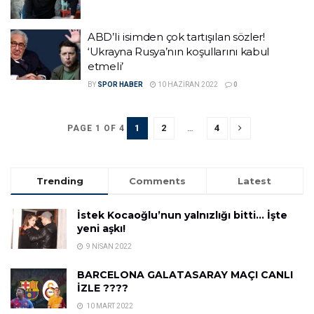
ABD’li isimden çok tartışılan sözler!
‘Ukrayna Rusya’nın koşullarını kabul
etmeli’
BY
SPOR HABER
10 HAZIRAN 2022
0
1
2
…
4
PAGE 1 OF 4
Trending
Comments
Latest
İstek Kocaoğlu’nun yalnızlığı bitti… İşte
yeni aşkı!
9 NISAN 2022
BARCELONA GALATASARAY MAÇI CANLI
İZLE ????
10 MART 2022