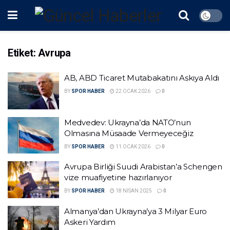
Etiket:
Avrupa
AB, ABD Ticaret Mutabakatını Askıya Aldı
BY
SPOR HABER
22 OCAK 2026
0
Medvedev: Ukrayna’da NATO’nun
Olmasına Müsaade Vermeyeceğiz
BY
SPOR HABER
11 OCAK 2026
0
Avrupa Birliği Suudi Arabistan’a Schengen
vize muafiyetine hazırlanıyor
BY
SPOR HABER
18 NISAN 2025
0
Almanya’dan Ukrayna’ya 3 Milyar Euro
Askeri Yardım