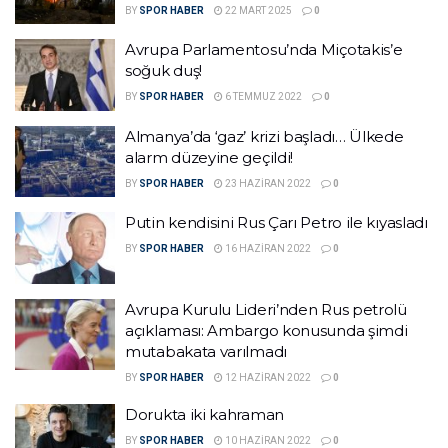
BY
SPOR HABER
22 MART 2025
0
Avrupa Parlamentosu’nda Miçotakis’e
soğuk duş!
BY
SPOR HABER
6 TEMMUZ 2022
0
Almanya’da ‘gaz’ krizi başladı… Ülkede
alarm düzeyine geçildi!
BY
SPOR HABER
23 HAZIRAN 2022
0
Putin kendisini Rus Çarı Petro ile kıyasladı
BY
SPOR HABER
16 HAZIRAN 2022
0
Avrupa Kurulu Lideri’nden Rus petrolü
açıklaması: Ambargo konusunda şimdi
mutabakata varılmadı
BY
SPOR HABER
12 HAZIRAN 2022
0
Dorukta iki kahraman
BY
SPOR HABER
10 HAZIRAN 2022
0