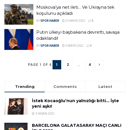
Moskova’ya net ileti… Ve Ukrayna tek
koşulunu açıkladı
BY
SPOR HABER
23 MAYIS 2022
0
Putin ülkeyi başbakana devretti, savaşa
odaklandı!
BY
SPOR HABER
3 MAYIS 2022
0
1
2
…
4
PAGE 1 OF 4
Trending
Comments
Latest
İstek Kocaoğlu’nun yalnızlığı bitti… İşte
yeni aşkı!
9 NISAN 2022
BARCELONA GALATASARAY MAÇI CANLI