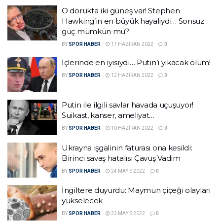
O dorukta iki güneş var! Stephen
Hawking’in en büyük hayaliydi… Sonsuz
güç mümkün mü?
BY
SPOR HABER
17 HAZIRAN 2022
0
İçlerinde en iyisiydi… Putin’i yıkacak ölüm!
BY
SPOR HABER
12 HAZIRAN 2022
0
Putin ile ilgili savlar havada uçuşuyor!
Suikast, kanser, ameliyat…
BY
SPOR HABER
10 HAZIRAN 2022
0
Ukrayna işgalinin faturası ona kesildi:
Birinci savaş hatalısı Çavuş Vadim
BY
SPOR HABER
24 MAYIS 2022
0
İngiltere duyurdu: Maymun çiçeği olayları
yükselecek
BY
SPOR HABER
23 MAYIS 2022
0