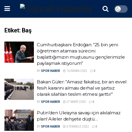
Etiket:
Baş
Cumhurbaşkanı Erdoğan: “25 bin yeni
öğretmen ataması sürecini
başlattığımızın muştusunu gençlerimizle
paylaşmak istiyorum”
BY
SPOR HABER
16 NISAN 2025
0
Bakan Güler: “Amasız fakatsız, bir an evvel
fesih kararını alması derhal ve şartsız
olarak silahları teslim etmesi şarttır”
BY
SPOR HABER
27 MART 2025
0
Putin’den Ukrayna savaşı için akılalmaz
plan! Aileler dehşete düştü…
BY
SPOR HABER
6 TEMMUZ 2022
0