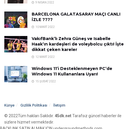
9 NISAN 2022
BARCELONA GALATASARAY MAÇI CANLI
İZLE ????
10 MART 2022
VakıfBank’lı Zehra Güneş ve Isabelle
Haak’ın kardeşleri de voleybolcu çıktı! İşte
dikkat çeken kareler
12 MART 2022
Windows 11’i Desteklenmeyen PC’de
Windows 11 Kullananlara Uyarı!
15 ŞUBAT 2022
Künye
Gizlilik Politikası
İletişim
© 2022Tüm hakları Saklıdır.
45dk.net
Tarafsız güncel haberler ile
sizlere hizmet vermektedir.
BACKLINK SATIN ALMAK ICIN undergroundmethods.com