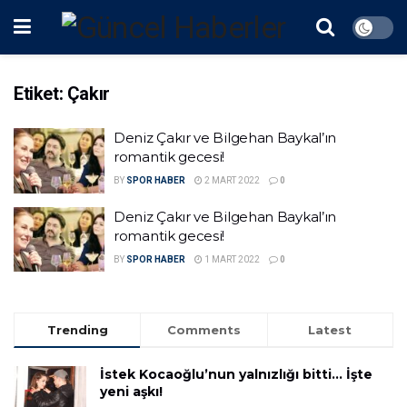
Etiket:
Çakır
Deniz Çakır ve Bilgehan Baykal’ın
romantik gecesi!
BY
SPOR HABER
2 MART 2022
0
Deniz Çakır ve Bilgehan Baykal’ın
romantik gecesi!
BY
SPOR HABER
1 MART 2022
0
Trending
Comments
Latest
İstek Kocaoğlu’nun yalnızlığı bitti… İşte
yeni aşkı!