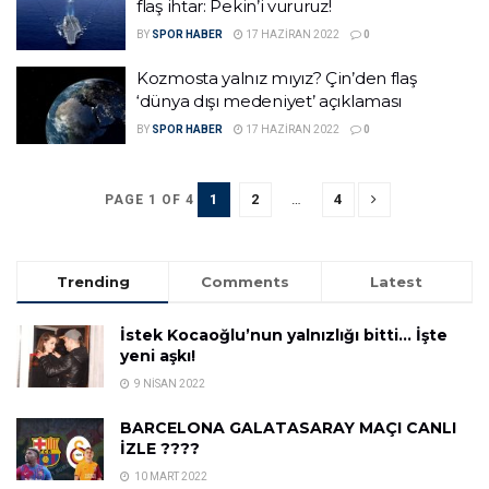
flaş ihtar: Pekin’i vururuz!
BY
SPOR HABER
17 HAZIRAN 2022
0
Kozmosta yalnız mıyız? Çin’den flaş
‘dünya dışı medeniyet’ açıklaması
BY
SPOR HABER
17 HAZIRAN 2022
0
1
2
…
4
PAGE 1 OF 4
Trending
Comments
Latest
İstek Kocaoğlu’nun yalnızlığı bitti… İşte
yeni aşkı!
9 NISAN 2022
BARCELONA GALATASARAY MAÇI CANLI
İZLE ????
10 MART 2022