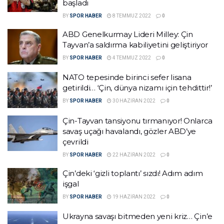
başladı
BY
SPOR HABER
8 TEMMUZ 2022
0
ABD Genelkurmay Lideri Milley: Çin
Tayvan’a saldırma kabiliyetini geliştiriyor
BY
SPOR HABER
4 TEMMUZ 2022
0
NATO tepesinde birinci sefer lisana
getirildi… ‘Çin, dünya nizamı için tehdittir!’
BY
SPOR HABER
30 HAZIRAN 2022
0
Çin-Tayvan tansiyonu tırmanıyor! Onlarca
savaş uçağı havalandı, gözler ABD’ye
çevrildi
BY
SPOR HABER
22 HAZIRAN 2022
0
Çin’deki ‘gizli toplantı’ sızdı! Adım adım
işgal
BY
SPOR HABER
19 HAZIRAN 2022
0
Ukrayna savaşı bitmeden yeni kriz… Çin’e