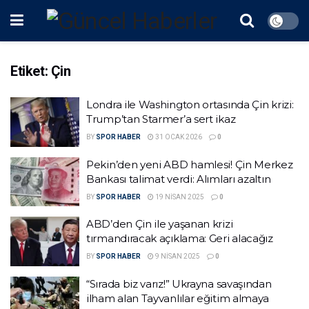
Etiket:
Çin
Londra ile Washington ortasında Çin krizi:
Trump’tan Starmer’a sert ikaz
BY
SPOR HABER
31 OCAK 2026
0
Pekin’den yeni ABD hamlesi! Çin Merkez
Bankası talimat verdi: Alımları azaltın
BY
SPOR HABER
19 NISAN 2025
0
ABD’den Çin ile yaşanan krizi
tırmandıracak açıklama: Geri alacağız
BY
SPOR HABER
9 NISAN 2025
0
“Sırada biz varız!” Ukrayna savaşından
ilham alan Tayvanlılar eğitim almaya