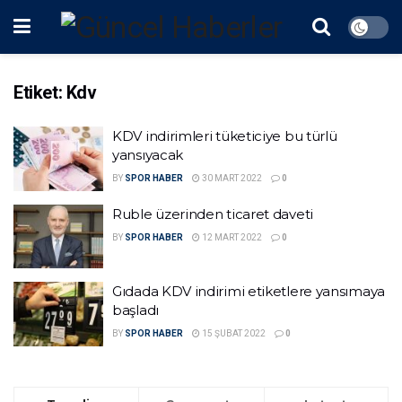
Etiket:
Kdv
KDV indirimleri tüketiciye bu türlü
yansıyacak
BY
SPOR HABER
30 MART 2022
0
Ruble üzerinden ticaret daveti
BY
SPOR HABER
12 MART 2022
0
Gıdada KDV indirimi etiketlere yansımaya
başladı
BY
SPOR HABER
15 ŞUBAT 2022
0