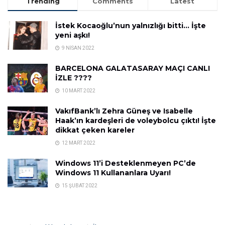
Trending
Comments
Latest
İstek Kocaoğlu’nun yalnızlığı bitti… İşte
yeni aşkı!
9 NISAN 2022
BARCELONA GALATASARAY MAÇI CANLI
İZLE ????
10 MART 2022
VakıfBank’lı Zehra Güneş ve Isabelle
Haak’ın kardeşleri de voleybolcu çıktı! İşte
dikkat çeken kareler
12 MART 2022
Windows 11’i Desteklenmeyen PC’de
Windows 11 Kullananlara Uyarı!
15 ŞUBAT 2022