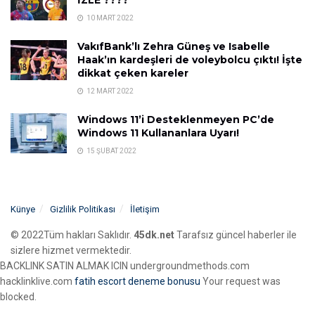
İZLE ????
10 MART 2022
VakıfBank’lı Zehra Güneş ve Isabelle
Haak’ın kardeşleri de voleybolcu çıktı! İşte
dikkat çeken kareler
12 MART 2022
Windows 11’i Desteklenmeyen PC’de
Windows 11 Kullananlara Uyarı!
15 ŞUBAT 2022
Künye
Gizlilik Politikası
İletişim
© 2022Tüm hakları Saklıdır.
45dk.net
Tarafsız güncel haberler ile
sizlere hizmet vermektedir.
BACKLINK SATIN ALMAK ICIN undergroundmethods.com
hacklinklive.com
fatih escort
deneme bonusu
Your request was
blocked.