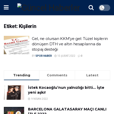
Etiket:
Kişilerin
Gel, ne olursan KKM’ye gel: Tüzel kişilerin
dönüşen DTH ve altın hesaplarına da
stopaj desteği
BY
SPOR HABER
15 ŞUBAT 2022
0
Trending
Comments
Latest
İstek Kocaoğlu’nun yalnızlığı bitti… İşte
yeni aşkı!
9 NISAN 2022
BARCELONA GALATASARAY MAÇI CANLI