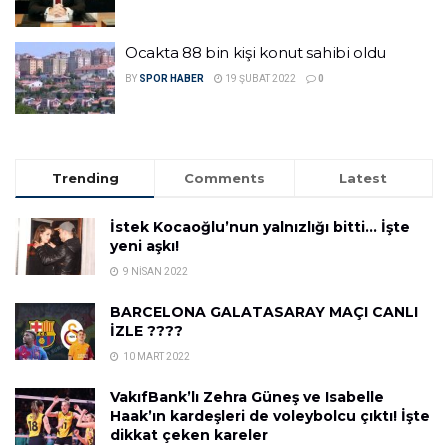
Ocakta 88 bin kişi konut sahibi oldu
BY
SPOR HABER
19 ŞUBAT 2022
0
Trending
Comments
Latest
İstek Kocaoğlu’nun yalnızlığı bitti… İşte
yeni aşkı!
9 NISAN 2022
BARCELONA GALATASARAY MAÇI CANLI
İZLE ????
10 MART 2022
VakıfBank’lı Zehra Güneş ve Isabelle
Haak’ın kardeşleri de voleybolcu çıktı! İşte
dikkat çeken kareler