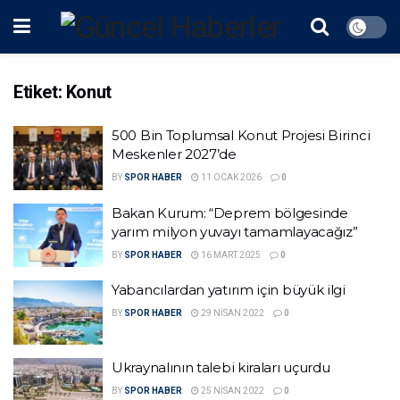
Etiket:
Konut
500 Bin Toplumsal Konut Projesi Birinci
Meskenler 2027’de
BY
SPOR HABER
11 OCAK 2026
0
Bakan Kurum: “Deprem bölgesinde
yarım milyon yuvayı tamamlayacağız”
BY
SPOR HABER
16 MART 2025
0
Yabancılardan yatırım için büyük ilgi
BY
SPOR HABER
29 NISAN 2022
0
Ukraynalının talebi kiraları uçurdu
BY
SPOR HABER
25 NISAN 2022
0