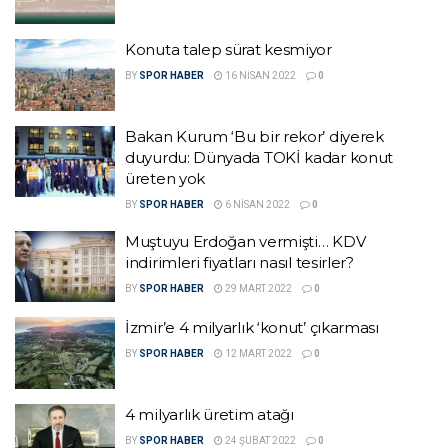
Konuta talep sürat kesmiyor
BY
SPOR HABER
16 NISAN 2022
0
Bakan Kurum ‘Bu bir rekor’ diyerek
duyurdu: Dünyada TOKİ kadar konut
üreten yok
BY
SPOR HABER
6 NISAN 2022
0
Muştuyu Erdoğan vermişti… KDV
indirimleri fiyatları nasıl tesirler?
BY
SPOR HABER
29 MART 2022
0
İzmir’e 4 milyarlık ‘konut’ çıkarması
BY
SPOR HABER
12 MART 2022
0
4 milyarlık üretim atağı
BY
SPOR HABER
24 ŞUBAT 2022
0