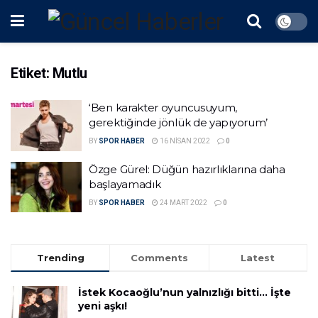
Etiket:
Mutlu
‘Ben karakter oyuncusuyum,
gerektiğinde jönlük de yapıyorum’
BY
SPOR HABER
16 NISAN 2022
0
Özge Gürel: Düğün hazırlıklarına daha
başlayamadık
BY
SPOR HABER
24 MART 2022
0
Trending
Comments
Latest
İstek Kocaoğlu’nun yalnızlığı bitti… İşte
yeni aşkı!