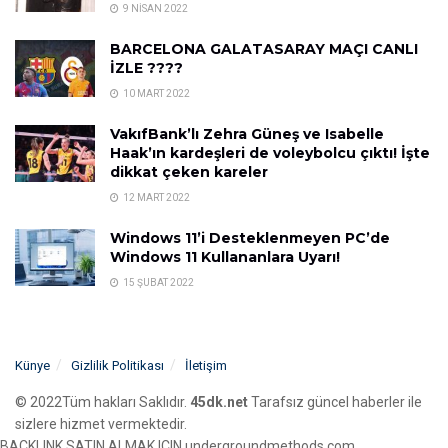
9 NISAN 2022
BARCELONA GALATASARAY MAÇI CANLI
İZLE ????
10 MART 2022
VakıfBank’lı Zehra Güneş ve Isabelle
Haak’ın kardeşleri de voleybolcu çıktı! İşte
dikkat çeken kareler
12 MART 2022
Windows 11’i Desteklenmeyen PC’de
Windows 11 Kullananlara Uyarı!
15 ŞUBAT 2022
Künye
Gizlilik Politikası
İletişim
© 2022Tüm hakları Saklıdır.
45dk.net
Tarafsız güncel haberler ile
sizlere hizmet vermektedir.
BACKLINK SATIN ALMAK ICIN undergroundmethods.com