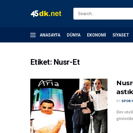
ANASAYFA
DÜNYA
EKONOMI
SIYASET
Etiket:
Nusr-Et
Nusr
astı
BY
SPOR 
Dev otell
gösterile