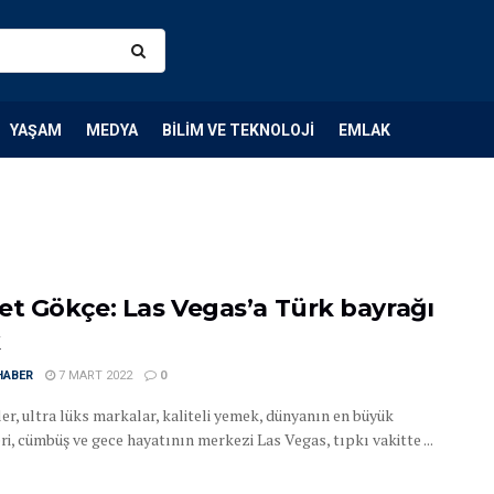
YAŞAM
MEDYA
BILIM VE TEKNOLOJI
EMLAK
et Gökçe: Las Vegas’a Türk bayrağı
k
HABER
7 MART 2022
0
er, ultra lüks markalar, kaliteli yemek, dünyanın en büyük
ri, cümbüş ve gece hayatının merkezi Las Vegas, tıpkı vakitte ...