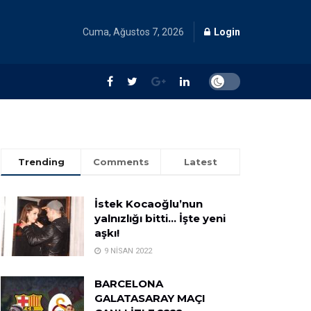
Cuma, Ağustos 7, 2026
Login
Trending
Comments
Latest
İstek Kocaoğlu’nun
yalnızlığı bitti… İşte yeni
aşkı!
9 NISAN 2022
BARCELONA
GALATASARAY MAÇI