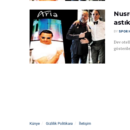
Nusr
astı
BY
SPOR 
Dev otell
gösterile
Künye
Gizlilik Politikası
İletişim