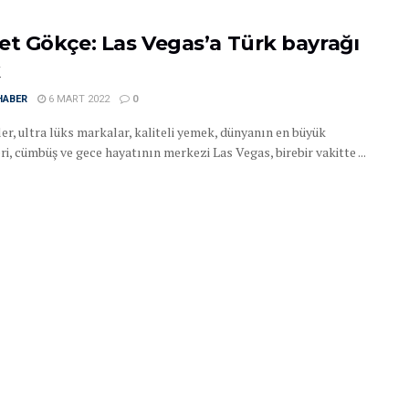
et Gökçe: Las Vegas’a Türk bayrağı
k
HABER
6 MART 2022
0
er, ultra lüks markalar, kaliteli yemek, dünyanın en büyük
ri, cümbüş ve gece hayatının merkezi Las Vegas, birebir vakitte ...