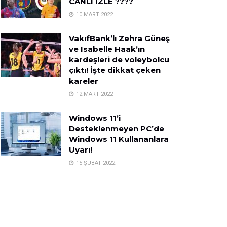
CANLI İZLE ????
10 MART 2022
VakıfBank’lı Zehra Güneş
ve Isabelle Haak’ın
kardeşleri de voleybolcu
çıktı! İşte dikkat çeken
kareler
12 MART 2022
Windows 11’i
Desteklenmeyen PC’de
Windows 11 Kullananlara
Uyarı!
15 ŞUBAT 2022