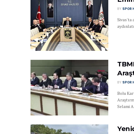
BY
SPOR 
Sivas'ta 
aydınlat
TBMM
Araş
BY
SPOR 
Bolu Kar
Araştırm
Selami Al
Yeni