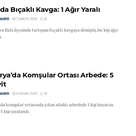
da Bıçaklı Kavga: 1 Ağır Yaralı
HABER
7 MAYIS 2025
0
n Kula ilçesinde tartışma bıçaklı kavgaya dönüştü, bir kişi ağır
ı.
rya’da Komşular Ortası Arbede: 5
it
HABER
6 NISAN 2025
0
'da komşular ortasında çıkan silahlı arbedede 5 kişi hayatını
 5 kişi yaralandı.