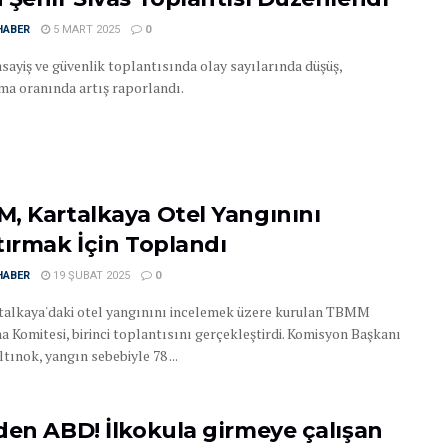
HABER
5 MART 2025
0
asayiş ve güvenlik toplantısında olay sayılarında düşüş,
ma oranında artış raporlandı.
, Kartalkaya Otel Yangınını
tırmak İçin Toplandı
HABER
19 ŞUBAT 2025
0
talkaya'daki otel yangınını incelemek üzere kurulan TBMM
a Komitesi, birinci toplantısını gerçekleştirdi. Komisyon Başkanı
tınok, yangın sebebiyle 78 ...
den ABD! İlkokula girmeye çalışan