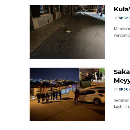
Kula’
BY
SPOR 
Manisa'nı
yaraland
Saka
Meyy
BY
SPOR 
Serdivan
kaybetti,