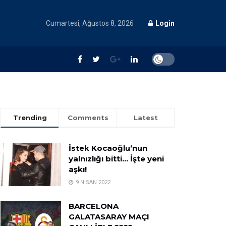
Cumartesi, Ağustos 8, 2026
Login
Trending
Comments
Latest
İstek Kocaoğlu’nun
yalnızlığı bitti… İşte yeni
aşkı!
9 NISAN 2022
BARCELONA
GALATASARAY MAÇI