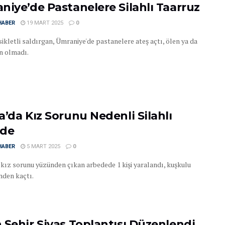
niye’de Pastanelere Silahlı Taarruz
HABER
19 MART 2025
0
ikletli saldırgan, Ümraniye'de pastanelere ateş açtı, ölen ya da
n olmadı.
a’da Kız Sorunu Nedenli Silahlı
ede
HABER
5 MART 2025
0
 kız sorunu yüzünden çıkan arbedede 1 kişi yaralandı, kuşkulu
nden kaçtı.
 Şehir Sivas Toplantısı Düzenlendi