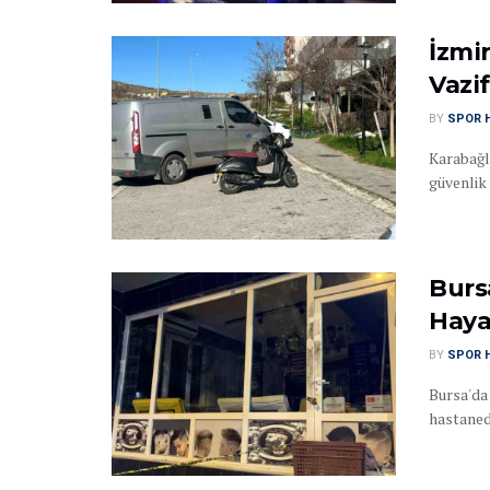
İzmi
Vazif
BY
SPOR 
Karabağla
güvenlik 
Bursa
Haya
BY
SPOR 
Bursa'da 
hastanede