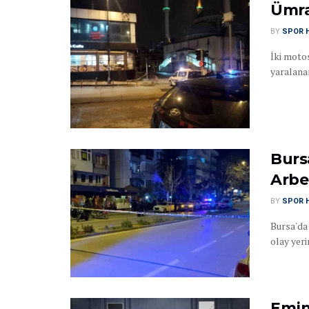
Ümra
BY
SPOR 
İki motos
yaralana
Burs
Arb
BY
SPOR 
Bursa'da
olay yeri
Emin