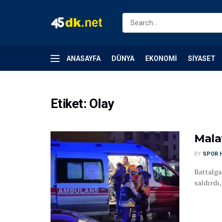
ANASAYFA
DÜNYA
EKONOMI
SIYASET
Etiket:
Olay
Malat
BY
SPOR 
Battalgaz
saldırdı,