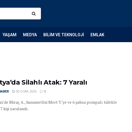
YAŞAM
MEDYA
BILIM VE TEKNOLOJI
EMLAK
ya’da Silahlı Atak: 7 Yaralı
HABER
30 OCAK 2026
0
i'de Miraç A., husumetlisi Mert Y.'ye ve 6 şahsa pompalı tüfekle
 7 kişi yaralandı.