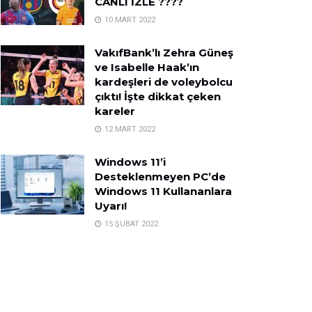
CANLI İZLE ????
10 MART 2022
VakıfBank’lı Zehra Güneş
ve Isabelle Haak’ın
kardeşleri de voleybolcu
çıktı! İşte dikkat çeken
kareler
12 MART 2022
Windows 11’i
Desteklenmeyen PC’de
Windows 11 Kullananlara
Uyarı!
15 ŞUBAT 2022