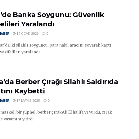
r’de Banka Soygunu: Güvenlik
elileri Yaralandı
HABER
14 OCAK 2026
0
r'da iki silahlı soyguncu, para nakil aracını soyarak kaçtı,
vazifelileri yaralandı.
’da Berber Çırağı Silahlı Saldırıda
tını Kaybetti
HABER
17 MAYIS 2025
0
maskeli bir şüpheli berber çırakAli Elhalifa'yı vurdu, çırak
 yaşamını yitirdi.