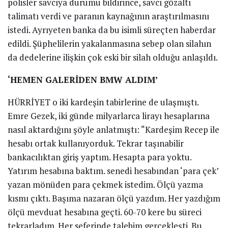
polisler savcıya durumu bildirince, savcı gözaltı
talimatı verdi ve paranın kaynağının araştırılmasını
istedi. Ayrıyeten banka da bu isimli süreçten haberdar
edildi. Şüphelilerin yakalanmasına sebep olan silahın
da dedelerine ilişkin çok eski bir silah olduğu anlaşıldı.
‘HEMEN GALERİDEN BMW ALDIM’
HÜRRİYET o iki kardeşin tabirlerine de ulaşmıştı.
Emre Gezek, iki günde milyarlarca lirayı hesaplarına
nasıl aktardığını şöyle anlatmıştı: “Kardeşim Recep ile
hesabı ortak kullanıyorduk. Tekrar taşınabilir
bankacılıktan giriş yaptım. Hesapta para yoktu.
Yatırım hesabına baktım. senedi hesabından ‘para çek’
yazan mönüden para çekmek istedim. Ölçü yazma
kısmı çıktı. Başıma nazaran ölçü yazdım. Her yazdığım
ölçü mevduat hesabına geçti. 60-70 kere bu süreci
tekrarladım. Her seferinde talebim gerçekleşti. Bu