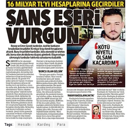
Tags:
Hesabı
Kardeş
Para