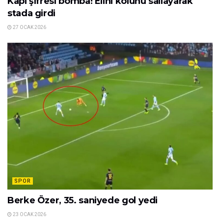
Kapı şifresi bomba! Elini kolunu sallayarak
stada girdi
27 OCAK 2026
SPOR
Berke Özer, 35. saniyede gol yedi
23 OCAK 2026