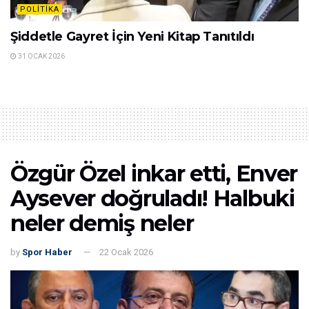
POLITIKA
Şiddetle Gayret İçin Yeni Kitap Tanıtıldı
31 OCAK 2026
Özgür Özel inkar etti, Enver
Aysever doğruladı! Halbuki
neler demiş neler
by
Spor Haber
22 Ocak 2026