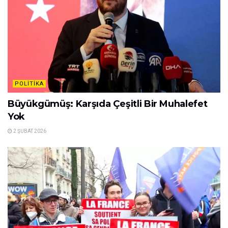
POLITIKA
Büyükgümüş: Karşıda Çeşitli Bir Muhalefet
Yok
2 ŞUBAT 2026