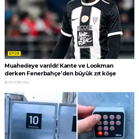
SPOR
Muahedeye varıldı! Kante ve Lookman
derken Fenerbahçe’den büyük zıt köşe
30 OCAK 2026