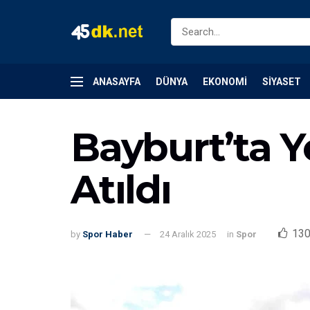
ANASAYFA
DÜNYA
EKONOMI
SIYASET
Bayburt’ta Ye
Atıldı
13
by
Spor Haber
24 Aralık 2025
in
Spor