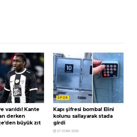
SPOR
 varıldı! Kante
Kapı şifresi bomba! Elini
an derken
kolunu sallayarak stada
e’den büyük zıt
girdi
27 OCAK 2026