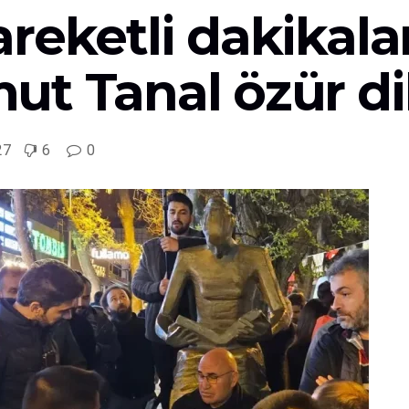
reketli dakikalar
t Tanal özür di
27
6
0