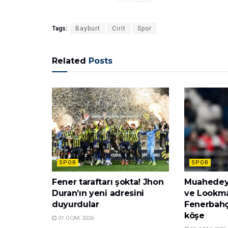
Tags:
Bayburt
Cirit
Spor
Related
Posts
SPOR
SPOR
Fener taraftarı şokta! Jhon
Muahedeye
Duran’ın yeni adresini
ve Lookm
duyurdular
Fenerbahç
köşe
31 OCAK 2026