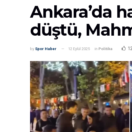
Ankara’da ha
düştü, Mahmu
1
by
Spor Haber
12 Eylül 2025
in
Politika