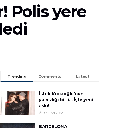
! Polis yere
ledi
Trending
Comments
Latest
İstek Kocaoğlu’nun
yalnızlığı bitti… İşte yeni
aşkı!
9 NISAN 2022
BARCELONA