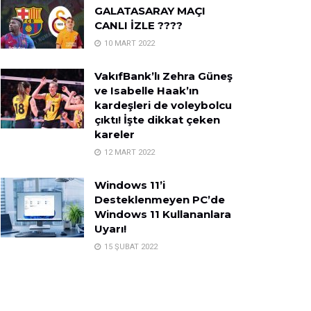
GALATASARAY MAÇI
CANLI İZLE ????
10 MART 2022
VakıfBank’lı Zehra Güneş
ve Isabelle Haak’ın
kardeşleri de voleybolcu
çıktı! İşte dikkat çeken
kareler
12 MART 2022
Windows 11’i
Desteklenmeyen PC’de
Windows 11 Kullananlara
Uyarı!
15 ŞUBAT 2022