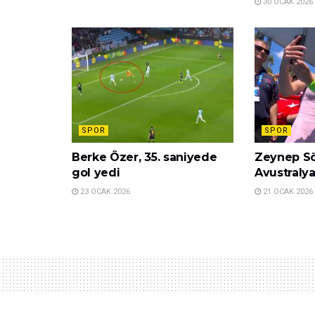
30 OCAK 2026
SPOR
SPOR
Berke Özer, 35. saniyede
Zeynep S
gol yedi
Avustralya
23 OCAK 2026
21 OCAK 2026