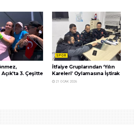
SPOR
önmez,
İtfaiye Gruplarından ‘Yılın
 Açık’ta 3. Çeşitte
Kareleri’ Oylamasına İştirak
21 OCAK 2026