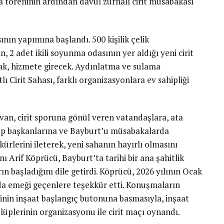
a töreninin ardından davul zurnalı cirit müsabakası
sının yapımına başlandı. 500 kişilik çelik
, 2 adet ikili soyunma odasının yer aldığı yeni cirit
ak, hizmete girecek. Aydınlatma ve sulama
 Cirit Sahası, farklı organizasyonlara ev sahipliği
an, cirit sporuna gönül veren vatandaşlara, ata
lüp başkanlarına ve Bayburt’u müsabakalarda
ürlerini ileterek, yeni sahanın hayırlı olmasını
 Arif Köprücü, Bayburt’ta tarihi bir ana şahitlik
arın başladığını dile getirdi. Köprücü, 2026 yılının Ocak
 emeği geçenlere teşekkür etti. Konuşmaların
inin inşaat başlangıç butonuna basmasıyla, inşaat
ulüplerinin organizasyonu ile cirit maçı oynandı.