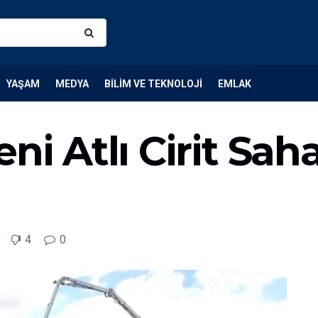
YAŞAM
MEDYA
BILIM VE TEKNOLOJI
EMLAK
ni Atlı Cirit Sah
0
4
0