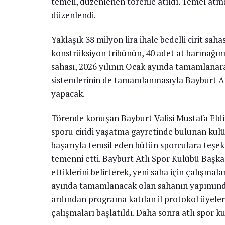
temeli, düzenlenen törenle atıldı. Temel atm
düzenlendi.
Yaklaşık 38 milyon lira ihale bedelli cirit saha
konstrüksiyon tribünün, 40 adet at barınağının
sahası, 2026 yılının Ocak ayında tamamlanar
sistemlerinin de tamamlanmasıyla Bayburt Atlı
yapacak.
Törende konuşan Bayburt Valisi Mustafa Eldiv
sporu ciridi yaşatma gayretinde bulunan ku
başarıyla temsil eden bütün sporculara teşekk
temenni etti. Bayburt Atlı Spor Kulübü Başkanı
ettiklerini belirterek, yeni saha için çalışmal
ayında tamamlanacak olan sahanın yapımında
ardından programa katılan il protokol üyeler
çalışmaları başlatıldı. Daha sonra atlı spor k