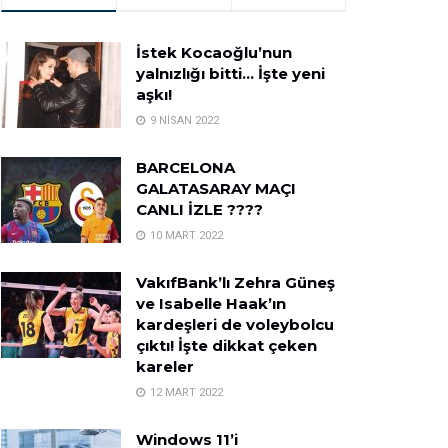
İstek Kocaoğlu’nun
yalnızlığı bitti… İşte yeni
aşkı!
9 NISAN 2022
BARCELONA
GALATASARAY MAÇI
CANLI İZLE ????
10 MART 2022
VakıfBank’lı Zehra Güneş
ve Isabelle Haak’ın
kardeşleri de voleybolcu
çıktı! İşte dikkat çeken
kareler
12 MART 2022
Windows 11’i