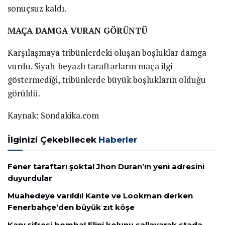
sonuçsuz kaldı.
MAÇA DAMGA VURAN GÖRÜNTÜ
Karşılaşmaya tribünlerdeki oluşan boşluklar damga
vurdu. Siyah-beyazlı taraftarların maça ilgi
göstermediği, tribünlerde büyük boşlukların olduğu
görüldü.
Kaynak: Sondakika.com
İlginizi Çekebilecek
Haberler
Fener taraftarı şokta! Jhon Duran’ın yeni adresini
duyurdular
Muahedeye varıldı! Kante ve Lookman derken
Fenerbahçe’den büyük zıt köşe
Kapı şifresi bomba! Elini kolunu sallayarak stada