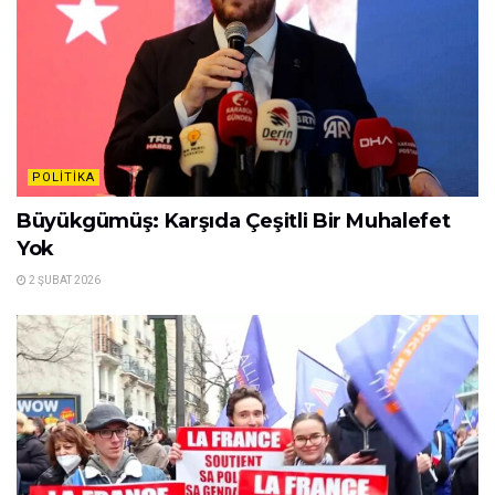
POLITIKA
Büyükgümüş: Karşıda Çeşitli Bir Muhalefet
Yok
2 ŞUBAT 2026