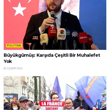
POLITIKA
Büyükgümüş: Karşıda Çeşitli Bir Muhalefet
Yok
2 ŞUBAT 2026