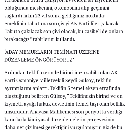
olduğunda meskenini, otomobilini alıp geçimini
sağlardı lakin 23 yıl sonra geldiğimiz noktada;
emeklinin tabutuna son çiviyi AK Parti’liler çakacak.
Tabuta çakılacak son çivi olacak, bu cazibeli de onlara
bırakacağız” tabirlerini kullandı.
‘ADAY MEMURLARIN TEMİNATI ÜZERİNE
DÜZENLEME ÖNGÖRÜYORUZ’
Ardından teklif üzerinde birinci imza sahibi olan AK
Parti Osmaniye Milletvekili Seydi Gülsoy, teklifin
ayrıntılarını anlattı. Teklifin 3 temel eksen etrafında
oluştuğunu belirten Gülsoy, “Teklifimizin birinci ve en
kıymetli ayağı hukuk devletinin temel taşı olan bellilik
unsurudur. Anayasa Mahkemesi son periyotta verdiği
kararlarla kimi yasal düzenlemelerin çerçevesinin
daha net çizilmesi gerektiğini vurgulamıştır. Biz de bu