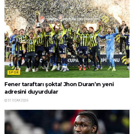
SPOR
Fener taraftarı şokta! Jhon Duran’ın yeni
adresini duyurdular
31 OCAK 2026