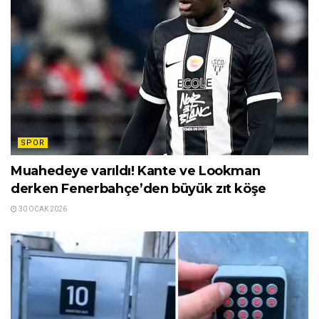
SPOR
Muahedeye varıldı! Kante ve Lookman
derken Fenerbahçe’den büyük zıt köşe
30 OCAK 2026