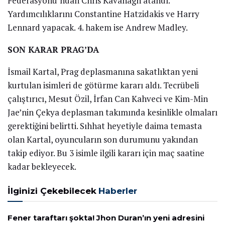
Federasyonu’ndan Chris Kavanagh atandı.
Yardımcılıklarını Constantine Hatzidakis ve Harry
Lennard yapacak. 4. hakem ise Andrew Madley.
SON KARAR PRAG’DA
İsmail Kartal, Prag deplasmanına sakatlıktan yeni
kurtulan isimleri de götürme kararı aldı. Tecrübeli
çalıştırıcı, Mesut Özil, İrfan Can Kahveci ve Kim-Min
Jae’nin Çekya deplasman takımında kesinlikle olmaları
gerektiğini belirtti. Sıhhat heyetiyle daima temasta
olan Kartal, oyuncuların son durumunu yakından
takip ediyor. Bu 3 isimle ilgili kararı için maç saatine
kadar bekleyecek.
İlginizi Çekebilecek
Haberler
Fener taraftarı şokta! Jhon Duran’ın yeni adresini