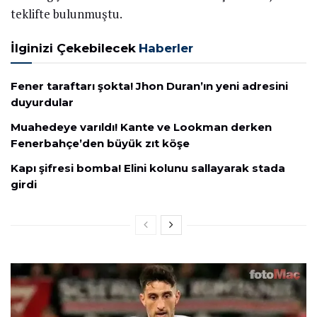
teklifte bulunmuştu.
İlginizi Çekebilecek
Haberler
Fener taraftarı şokta! Jhon Duran’ın yeni adresini
duyurdular
Muahedeye varıldı! Kante ve Lookman derken
Fenerbahçe’den büyük zıt köşe
Kapı şifresi bomba! Elini kolunu sallayarak stada
girdi