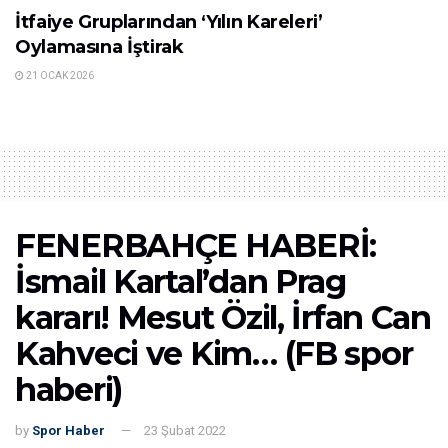
İtfaiye Gruplarından ‘Yılın Kareleri’
Oylamasına İştirak
21 OCAK 2026
FENERBAHÇE HABERİ:
İsmail Kartal’dan Prag
kararı! Mesut Özil, İrfan Can
Kahveci ve Kim… (FB spor
haberi)
by
Spor Haber
23 Şubat 2022