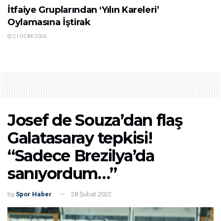
İtfaiye Gruplarından ‘Yılın Kareleri’
Oylamasına İştirak
21 OCAK 2026
Josef de Souza’dan flaş
Galatasaray tepkisi!
“Sadece Brezilya’da
sanıyordum…”
by
Spor Haber
28 Şubat 2022