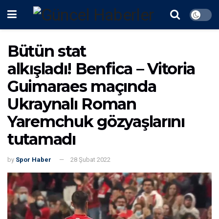
Bütün stat
alkışladı! Benfica – Vitoria
Guimaraes maçında
Ukraynalı Roman
Yaremchuk gözyaşlarını
tutamadı
by
Spor Haber
28 Şubat 2022