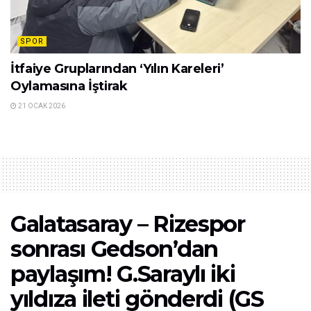
SPOR
İtfaiye Gruplarından ‘Yılın Kareleri’
Oylamasına İştirak
21 OCAK 2026
Galatasaray – Rizespor
sonrası Gedson’dan
paylaşım! G.Saraylı iki
yıldıza ileti gönderdi (GS