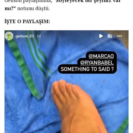
Gedson paylaşımına,
“Söyleyecek bir şeyiniz var
mı?”
notunu düştü.
İŞTE O PAYLAŞIM: