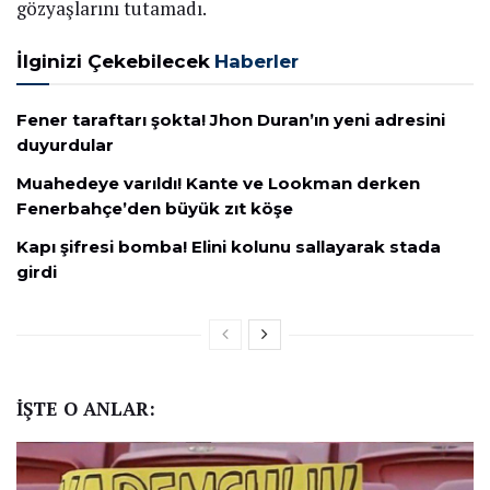
gözyaşlarını tutamadı.
İlginizi Çekebilecek
Haberler
Fener taraftarı şokta! Jhon Duran’ın yeni adresini
duyurdular
Muahedeye varıldı! Kante ve Lookman derken
Fenerbahçe’den büyük zıt köşe
Kapı şifresi bomba! Elini kolunu sallayarak stada
girdi
İŞTE O ANLAR: