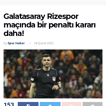
Galatasaray Rizespor
maçında bir penaltı kararı
daha!
by
Spor Haber
28 Şubat 2022
153