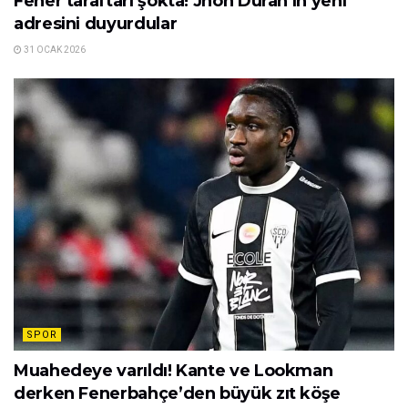
Fener taraftarı şokta! Jhon Duran’ın yeni
adresini duyurdular
31 OCAK 2026
SPOR
Muahedeye varıldı! Kante ve Lookman
derken Fenerbahçe’den büyük zıt köşe