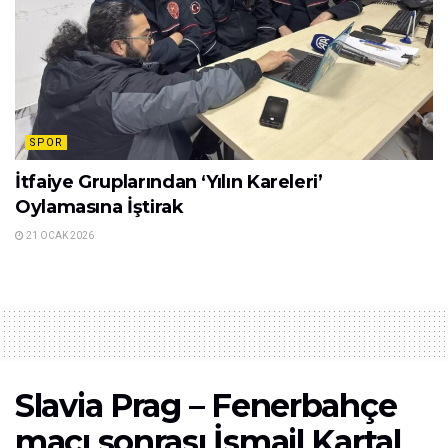
SPOR
İtfaiye Gruplarından ‘Yılın Kareleri’
Oylamasına İştirak
21 OCAK 2026
Slavia Prag – Fenerbahçe
maçı sonrası İsmail Kartal