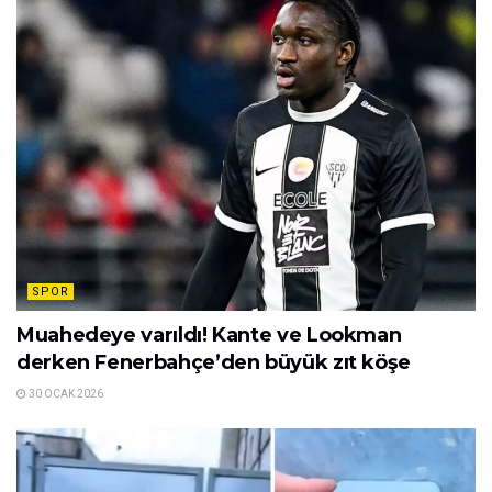
SPOR
Muahedeye varıldı! Kante ve Lookman
derken Fenerbahçe’den büyük zıt köşe
30 OCAK 2026