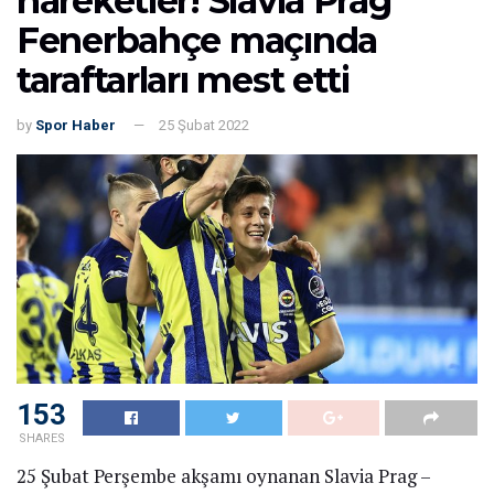
hareketler! Slavia Prag
Fenerbahçe maçında
taraftarları mest etti
by
Spor Haber
25 Şubat 2022
153
SHARES
25 Şubat Perşembe akşamı oynanan Slavia Prag –