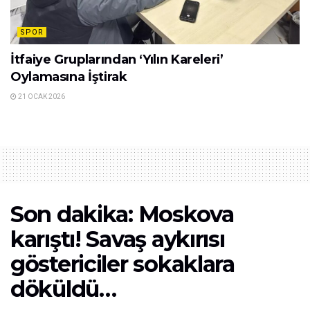
SPOR
İtfaiye Gruplarından ‘Yılın Kareleri’
Oylamasına İştirak
21 OCAK 2026
Son dakika: Moskova
karıştı! Savaş aykırısı
göstericiler sokaklara
döküldü…