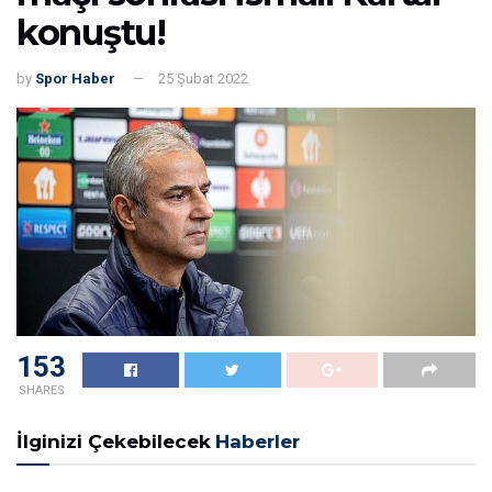
konuştu!
by
Spor Haber
25 Şubat 2022
153
SHARES
İlginizi Çekebilecek
Haberler