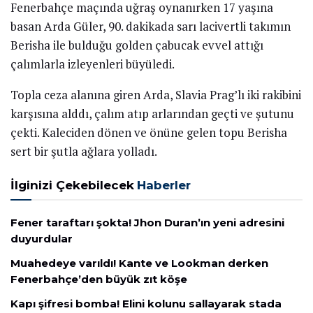
Fenerbahçe maçında uğraş oynanırken 17 yaşına
basan Arda Güler, 90. dakikada sarı lacivertli takımın
Berisha ile bulduğu golden çabucak evvel attığı
çalımlarla izleyenleri büyüledi.
Topla ceza alanına giren Arda, Slavia Prag’lı iki rakibini
karşısına alddı, çalım atıp arlarından geçti ve şutunu
çekti. Kaleciden dönen ve önüne gelen topu Berisha
sert bir şutla ağlara yolladı.
İlginizi Çekebilecek
Haberler
Fener taraftarı şokta! Jhon Duran’ın yeni adresini
duyurdular
Muahedeye varıldı! Kante ve Lookman derken
Fenerbahçe’den büyük zıt köşe
Kapı şifresi bomba! Elini kolunu sallayarak stada