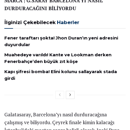
MARCA | G.SARAY BARCELONA’YI NASIL
DURDURACAĞINI BİLİYORDU
İlginizi Çekebilecek
Haberler
Fener taraftarı şokta! Jhon Duran’ın yeni adresini
duyurdular
Muahedeye varıldı! Kante ve Lookman derken
Fenerbahçe’den büyük zıt köşe
Kapı şifresi bomba! Elini kolunu sallayarak stada
girdi
Galatasaray, Barcelona’yı nasıl durduracağına
çalışmış ve biliyordu. Çeyrek finale kimin kalacağı