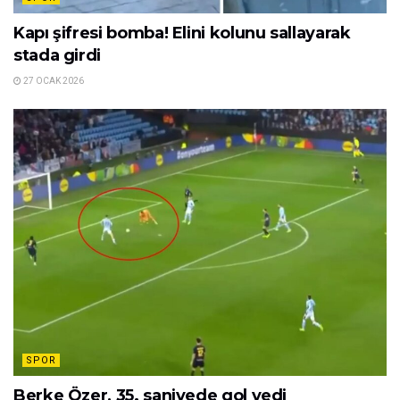
Kapı şifresi bomba! Elini kolunu sallayarak
stada girdi
27 OCAK 2026
SPOR
Berke Özer, 35. saniyede gol yedi