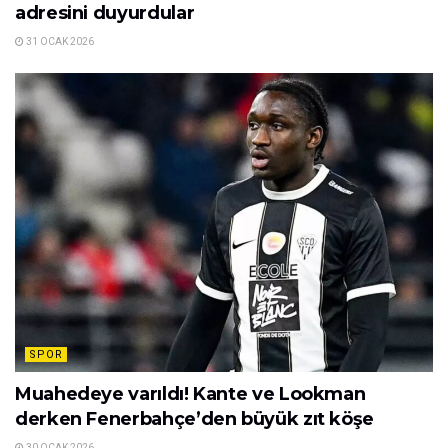
adresini duyurdular
31 OCAK 2026
SPOR
Muahedeye varıldı! Kante ve Lookman
derken Fenerbahçe’den büyük zıt köşe
30 OCAK 2026