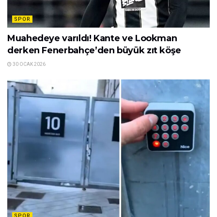
SPOR
Muahedeye varıldı! Kante ve Lookman
derken Fenerbahçe’den büyük zıt köşe
30 OCAK 2026
SPOR