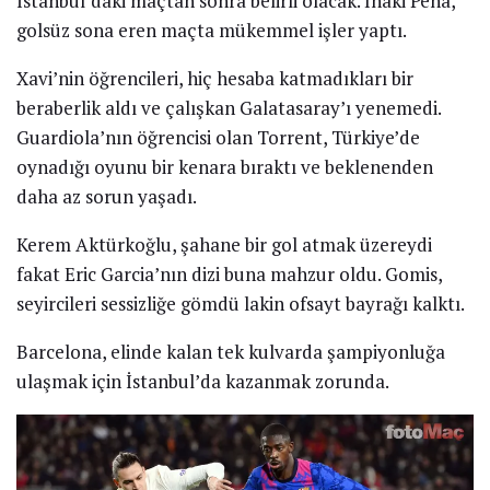
İstanbul’daki maçtan sonra belirli olacak. Inaki Pena,
golsüz sona eren maçta mükemmel işler yaptı.
Xavi’nin öğrencileri, hiç hesaba katmadıkları bir
beraberlik aldı ve çalışkan Galatasaray’ı yenemedi.
Guardiola’nın öğrencisi olan Torrent, Türkiye’de
oynadığı oyunu bir kenara bıraktı ve beklenenden
daha az sorun yaşadı.
Kerem Aktürkoğlu, şahane bir gol atmak üzereydi
fakat Eric Garcia’nın dizi buna mahzur oldu. Gomis,
seyircileri sessizliğe gömdü lakin ofsayt bayrağı kalktı.
Barcelona, elinde kalan tek kulvarda şampiyonluğa
ulaşmak için İstanbul’da kazanmak zorunda.