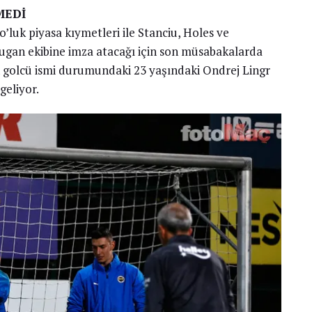
MEDİ
’luk piyasa kıymetleri ile Stanciu, Holes ve
ugan ekibine imza atacağı için son müsabakalarda
 golcü ismi durumundaki 23 yaşındaki Ondrej Lingr
geliyor.