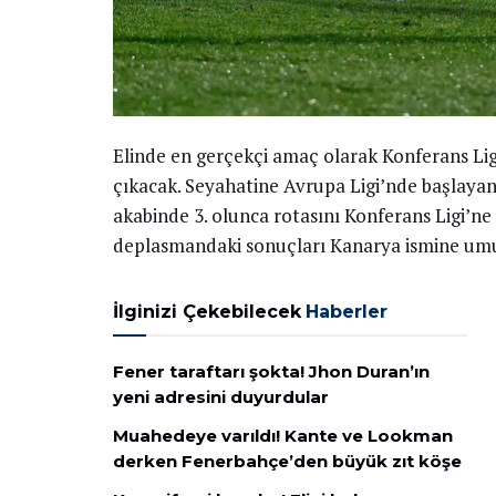
Elinde en gerçekçi amaç olarak Konferans Ligi
çıkacak. Seyahatine Avrupa Ligi’nde başlayan 
akabinde 3. olunca rotasını Konferans Ligi’ne k
deplasmandaki sonuçları Kanarya ismine umu
İlginizi Çekebilecek
Haberler
Fener taraftarı şokta! Jhon Duran’ın
yeni adresini duyurdular
Muahedeye varıldı! Kante ve Lookman
derken Fenerbahçe’den büyük zıt köşe