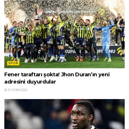
SPOR
Fener taraftarı şokta! Jhon Duran’ın yeni
adresini duyurdular
31 OCAK 2026