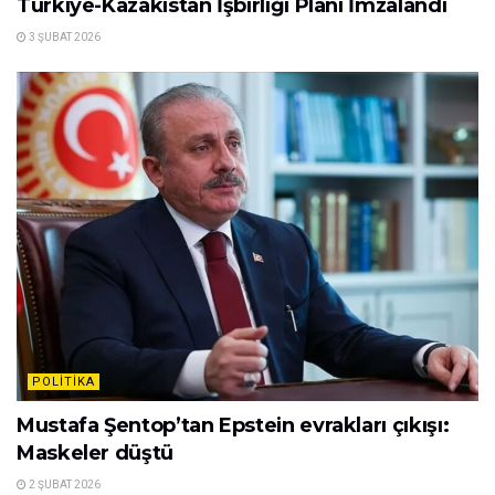
Türkiye-Kazakistan İşbirliği Planı İmzalandı
3 ŞUBAT 2026
POLITIKA
Mustafa Şentop’tan Epstein evrakları çıkışı:
Maskeler düştü
2 ŞUBAT 2026