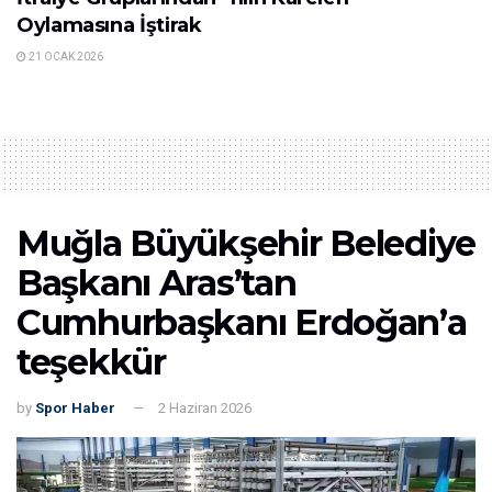
Oylamasına İştirak
21 OCAK 2026
Muğla Büyükşehir Belediye
Başkanı Aras’tan
Cumhurbaşkanı Erdoğan’a
teşekkür
by
Spor Haber
2 Haziran 2026