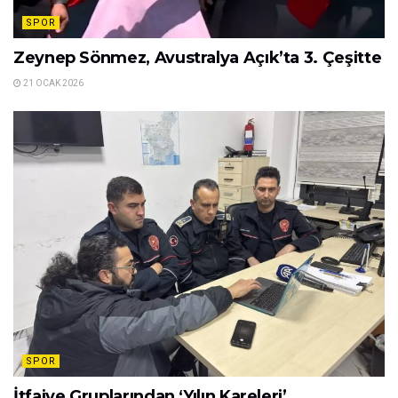
SPOR
Zeynep Sönmez, Avustralya Açık’ta 3. Çeşitte
21 OCAK 2026
SPOR
İtfaiye Gruplarından ‘Yılın Kareleri’