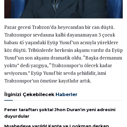
Pazar gecesi Trabzon’da heyecandan bir can düştü.
Trabzonspor sevdasına kalbi dayanamayan 3 çocuk
babası 45 yaşındaki Eyüp Yusuf’un acısıyla yüreklere
köz düştü. Tribünlerde herkesin akşamı vardır da Eyüp
Yusuf’un son akşamı dramatik oldu. “Başka dermanım
yoktu” dedi yazgıya, “Trabzonspor’u ölecek kadar
seviyorum.” Eyüp Yusuf bir sevda şehididir, ismi
Trabzonspor’un ömrüne kayıtlıdır artık.
İlginizi Çekebilecek
Haberler
Fener taraftarı şokta! Jhon Duran’ın yeni adresini
duyurdular
Muahedeye varıldı! Kante ve Lookman derken