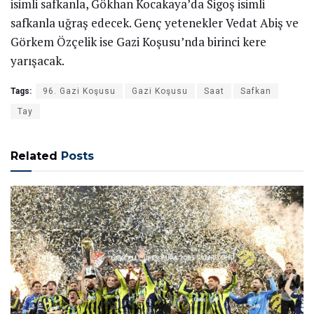
isimli safkanla, Gökhan Kocakaya’da Sigoş isimli
safkanla uğraş edecek. Genç yetenekler Vedat Abiş ve
Görkem Özçelik ise Gazi Koşusu’nda birinci kere
yarışacak.
Tags:
96. Gazi Koşusu
Gazi Koşusu
Saat
Safkan
Tay
Related
Posts