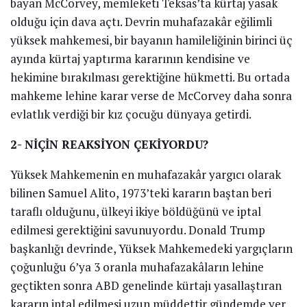
bayan McCorvey, memleketi Teksas’ta kürtaj yasak
olduğu için dava açtı. Devrin muhafazakâr eğilimli
yüksek mahkemesi, bir bayanın hamileliğinin birinci üç
ayında kürtaj yaptırma kararının kendisine ve
hekimine bırakılması gerektiğine hükmetti. Bu ortada
mahkeme lehine karar verse de McCorvey daha sonra
evlatlık verdiği bir kız çocuğu dünyaya getirdi.
2- NİÇİN REAKSİYON ÇEKİYORDU?
Yüksek Mahkemenin en muhafazakâr yargıcı olarak
bilinen Samuel Alito, 1973’teki kararın baştan beri
taraflı olduğunu, ülkeyi ikiye böldüğünü ve iptal
edilmesi gerektiğini savunuyordu. Donald Trump
başkanlığı devrinde, Yüksek Mahkemedeki yargıçların
çoğunluğu 6’ya 3 oranla muhafazakâların lehine
geçtikten sonra ABD genelinde kürtajı yasallaştıran
kararın iptal edilmesi uzun müddettir gündemde yer