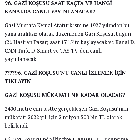
96. GAZİ KOŞUSU SAAT KAÇTA VE HANGİ
KANALDA CANLI YAYINLANACAK?
Gazi Mustafa Kemal Atatürk ismine 1927 yılından bu
yana aralıksız olarak düzenlenen Gazi Koşusu, bugün
(26 Haziran Pazar) saat 17.15’te başlayacak ve Kanal D,
CNN Türk, D-Smart ve TAY TV’den canlı
yayınlanacak.
????96. GAZİ KOŞUSU’NU CANLI İZLEMEK İÇİN
TIKLAYIN
GAZİ KOŞUSU MÜKAFATI NE KADAR OLACAK?
2400 metre çim pistte gerçekleşen Gazi Koşusu’nun
mükafatı 2022 yılı için 2 milyon 500 bin TL olarak
belirlendi.
96. Gazi Koşusu’nda ikinciye 1.000.000 TL, üçüncüye