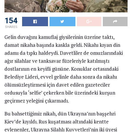
154
SHARES
Gelin duvağını kamuflaj giysilerinin üzerine taktı,
damat nikaha başında kaskla geldi. Nikahı kıyan din
adamı da tıpkı haldeydi. Davetliler de omuzlarındaki
ağır silahlar ve tanksavar füzeleriyle katılmıştı
dostlarının en keyifli gününe. Konuklar ortasındaki
Belediye Lideri, evvel gelinle daha sonra da nikahı
ölümsüzleştirmesi için davet edilen gazeteciler
ordusuyla ‘selfie’ çekerken bile üzerindeki kurşun
geçirmez yeleğini çıkarmadı.
Bu bahsettiğimiz nikah, dün Ukrayna’nın başşehri
Kiev’de kıyıldı. Rus kuşatması altındaki kentte
evlenenler, Ukrayna Silahlı Kuvvetleri’nin iki üyesi