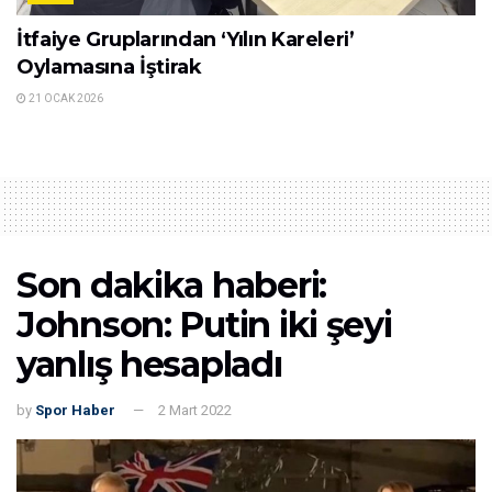
İtfaiye Gruplarından ‘Yılın Kareleri’
Oylamasına İştirak
21 OCAK 2026
Son dakika haberi:
Johnson: Putin iki şeyi
yanlış hesapladı
by
Spor Haber
2 Mart 2022