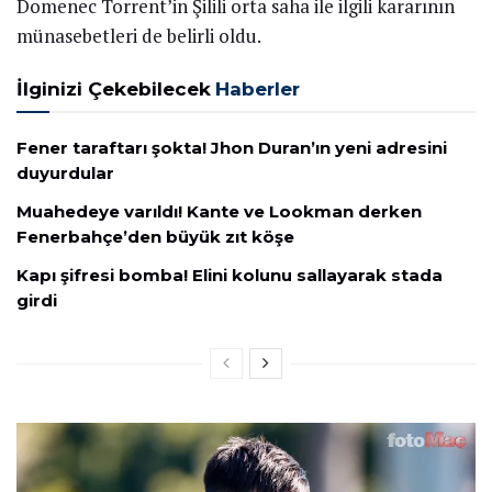
Domenec Torrent’in Şilili orta saha ile ilgili kararının
münasebetleri de belirli oldu.
İlginizi Çekebilecek
Haberler
Fener taraftarı şokta! Jhon Duran’ın yeni adresini
duyurdular
Muahedeye varıldı! Kante ve Lookman derken
Fenerbahçe’den büyük zıt köşe
Kapı şifresi bomba! Elini kolunu sallayarak stada
girdi