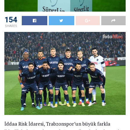
154
SHARES
İddaa Risk İdaresi, Trabzonspor’un büyük farkla