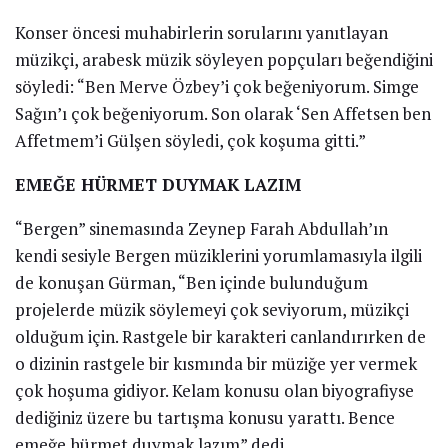
Konser öncesi muhabirlerin sorularını yanıtlayan
müzikçi, arabesk müzik söyleyen popçuları beğendiğini
söyledi: “Ben Merve Özbey’i çok beğeniyorum. Simge
Sağın’ı çok beğeniyorum. Son olarak ‘Sen Affetsen ben
Affetmem’i Gülşen söyledi, çok koşuma gitti.”
EMEĞE HÜRMET DUYMAK LAZIM
“Bergen” sinemasında Zeynep Farah Abdullah’ın
kendi sesiyle Bergen müziklerini yorumlamasıyla ilgili
de konuşan Gürman, “Ben içinde bulunduğum
projelerde müzik söylemeyi çok seviyorum, müzikçi
olduğum için. Rastgele bir karakteri canlandırırken de
o dizinin rastgele bir kısmında bir müziğe yer vermek
çok hoşuma gidiyor. Kelam konusu olan biyografiyse
dediğiniz üzere bu tartışma konusu yarattı. Bence
emeğe hürmet duymak lazım” dedi.