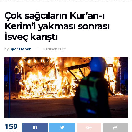
Çok sağcıların Kur’an-ı
Kerim’i yakması sonrası
İsveç karıştı
by
Spor Haber
18 Nisan 2022
159