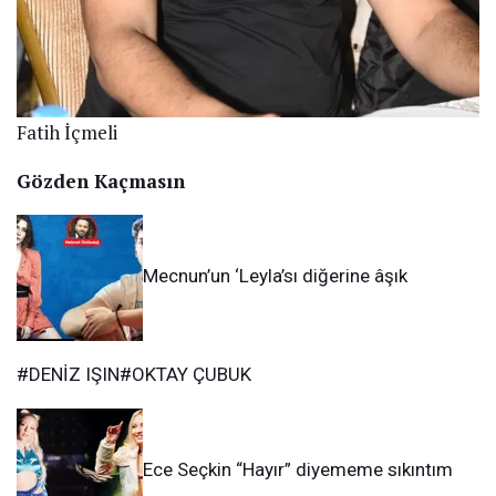
Fatih İçmeli
Gözden Kaçmasın
Mecnun’un ‘Leyla’sı diğerine âşık
#DENİZ IŞIN#OKTAY ÇUBUK
Ece Seçkin “Hayır” diyememe sıkıntım