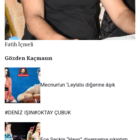
Fatih İçmeli
Gözden Kaçmasın
Mecnun’un ‘Leyla’sı diğerine âşık
#DENİZ IŞIN#OKTAY ÇUBUK
Ece Seçkin “Hayır” diyememe sıkıntım