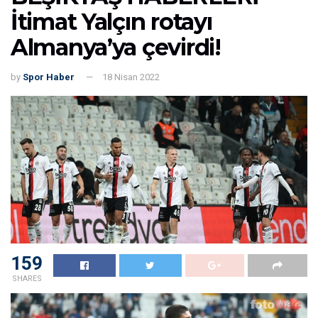
İtimat Yalçın rotayı
Almanya’ya çevirdi!
by
Spor Haber
18 Nisan 2022
159
SHARES