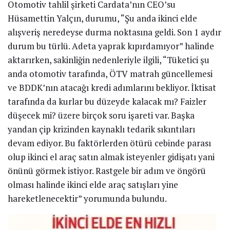
Otomotiv tahlil şirketi Cardata’nın CEO’su
Hüsamettin Yalçın, durumu, “Şu anda ikinci elde
alışveriş neredeyse durma noktasına geldi. Son 1 aydır
durum bu türlü. Adeta yaprak kıpırdamıyor” halinde
aktarırken, sakinliğin nedenleriyle ilgili, “Tüketici şu
anda otomotiv tarafında, ÖTV matrah güncellemesi
ve BDDK’nın atacağı kredi adımlarını bekliyor. İktisat
tarafında da kurlar bu düzeyde kalacak mı? Faizler
düşecek mi? üzere birçok soru işareti var. Başka
yandan çip krizinden kaynaklı tedarik sıkıntıları
devam ediyor. Bu faktörlerden ötürü cebinde parası
olup ikinci el araç satın almak isteyenler gidişatı yani
önünü görmek istiyor. Rastgele bir adım ve öngörü
olması halinde ikinci elde araç satışları yine
hareketlenecektir” yorumunda bulundu.