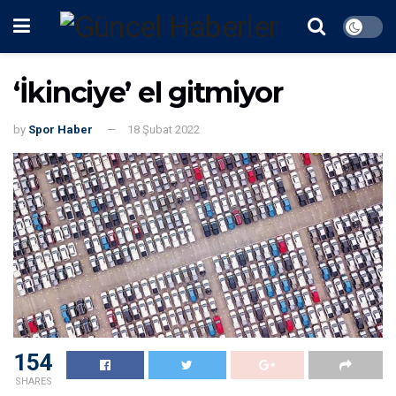
‘İkinciye’ el gitmiyor
by
Spor Haber
18 Şubat 2022
154
SHARES