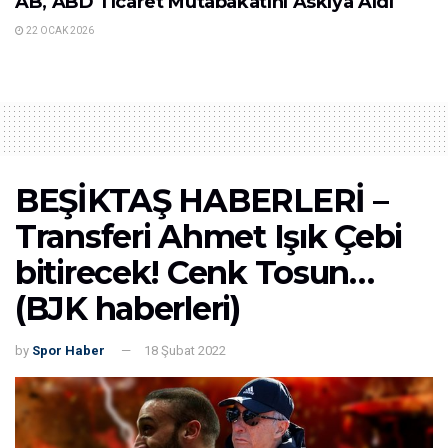
AB, ABD Ticaret Mutabakatını Askıya Aldı
22 OCAK 2026
BEŞİKTAŞ HABERLERİ –
Transferi Ahmet Işık Çebi
bitirecek! Cenk Tosun…
(BJK haberleri)
by
Spor Haber
18 Şubat 2022