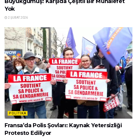
Büyükgümüş: Karşıda Çeşitli Bir Muhalefet
Yok
2 ŞUBAT 2026
POLITIKA
Fransa’da Polis Şovları: Kaynak Yetersizliği
Protesto Ediliyor