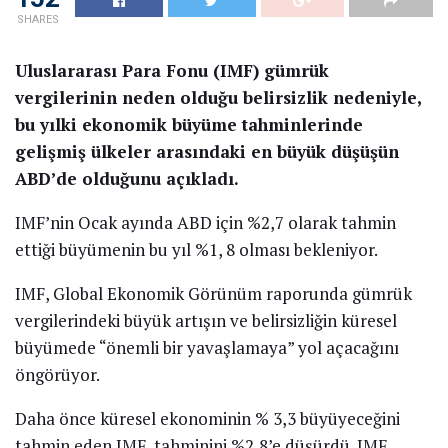
SHARES
Uluslararası Para Fonu (IMF) gümrük
vergilerinin neden olduğu belirsizlik nedeniyle,
bu yılki ekonomik büyüme tahminlerinde
gelişmiş ülkeler arasındaki en büyük düşüşün
ABD’de olduğunu açıkladı.
IMF’nin Ocak ayında ABD için %2,7 olarak tahmin
ettiği büyümenin bu yıl %1, 8 olması bekleniyor.
IMF, Global Ekonomik Görünüm raporunda gümrük
vergilerindeki büyük artışın ve belirsizliğin küresel
büyümede “önemli bir yavaşlamaya” yol açacağını
öngörüyor.
Daha önce küresel ekonominin % 3,3 büyüyeceğini
tahmin eden IMF, tahminini %2,8’e düşürdü. IMF