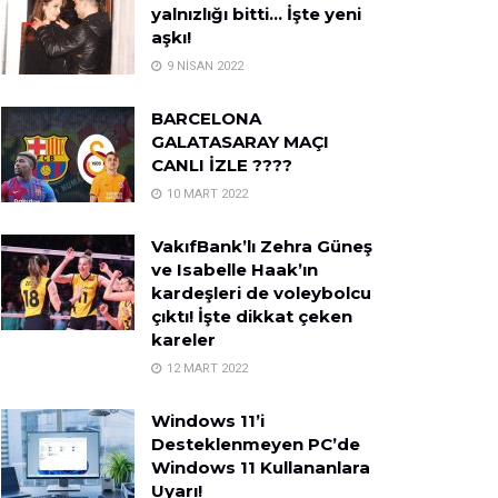
yalnızlığı bitti… İşte yeni
aşkı!
9 NISAN 2022
BARCELONA
GALATASARAY MAÇI
CANLI İZLE ????
10 MART 2022
VakıfBank’lı Zehra Güneş
ve Isabelle Haak’ın
kardeşleri de voleybolcu
çıktı! İşte dikkat çeken
kareler
12 MART 2022
Windows 11’i
Desteklenmeyen PC’de
Windows 11 Kullananlara
Uyarı!