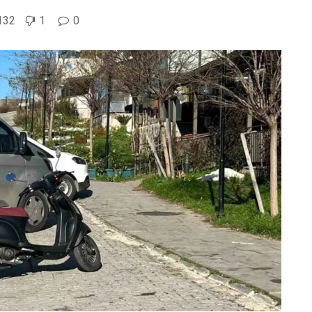
132
1
0