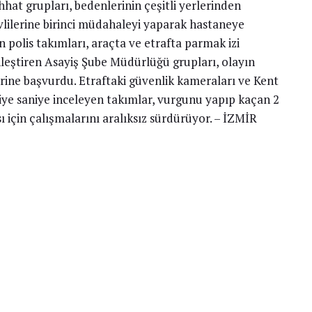
hhat grupları, bedenlerinin çeşitli yerlerinden
vlilerine birinci müdahaleyi yaparak hastaneye
an polis takımları, araçta ve etrafta parmak izi
nleştiren Asayiş Şube Müdürlüğü grupları, olayın
erine başvurdu. Etraftaki güvenlik kameraları ve Kent
niye saniye inceleyen takımlar, vurgunu yapıp kaçan 2
ı için çalışmalarını aralıksız sürdürüyor. – İZMİR