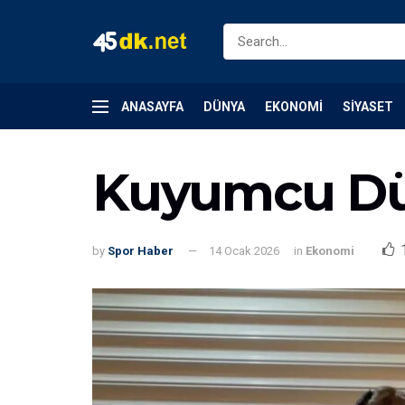
ANASAYFA
DÜNYA
EKONOMI
SIYASET
Kuyumcu Dü
by
Spor Haber
14 Ocak 2026
in
Ekonomi