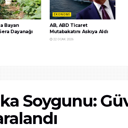
EKONOMI
da Bayan
AB, ABD Ticaret
 Sera Dayanağı
Mutabakatını Askıya Aldı
22 OCAK 2026
nka Soygunu: Güv
Yaralandı