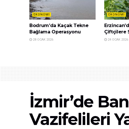
EKONOMI
EKONOMI
Bodrum’da Kaçak Tekne
Erzincan’
Bağlama Operasyonu
Çiftçilere
28 OCAK 2026
24 OCAK 2026
İzmir’de Ba
Vazifelileri 