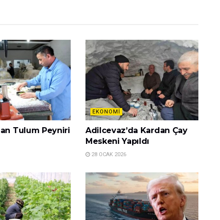
EKONOMI
dan Tulum Peyniri
Adilcevaz’da Kardan Çay
Meskeni Yapıldı
28 OCAK 2026