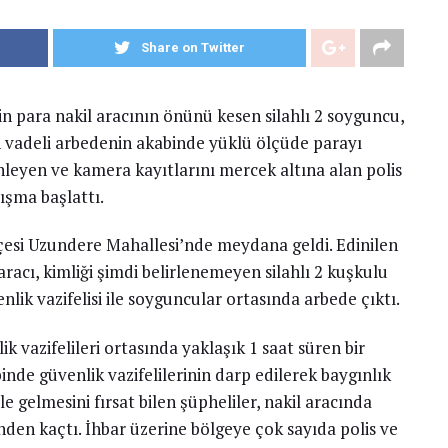
Share on Twitter
kin para nakil aracının önünü kesen silahlı 2 soyguncu,
n vadeli arbedenin akabinde yüklü ölçüde parayı
inleyen ve kamera kayıtlarını mercek altına alan polis
ışma başlattı.
lçesi Uzundere Mahallesi’nde meydana geldi. Edinilen
 aracı, kimliği şimdi belirlenemeyen silahlı 2 kuşkulu
lik vazifelisi ile soyguncular ortasında arbede çıktı.
ik vazifelileri ortasında yaklaşık 1 saat süren bir
de güvenlik vazifelilerinin darp edilerek baygınlık
le gelmesini fırsat bilen şüpheliler, nakil aracında
den kaçtı. İhbar üzerine bölgeye çok sayıda polis ve