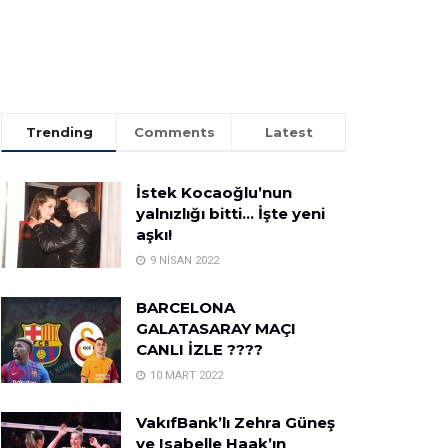
Trending
Comments
Latest
İstek Kocaoğlu’nun
yalnızlığı bitti… İşte yeni
aşkı!
9 NISAN 2022
BARCELONA
GALATASARAY MAÇI
CANLI İZLE ????
10 MART 2022
VakıfBank’lı Zehra Güneş
ve Isabelle Haak’ın