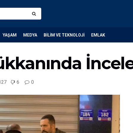
YAŞAM
MEDYA
BILIM VE TEKNOLOJI
EMLAK
kkanında İncel
127
6
0