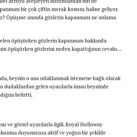
cinsel arzuyu ateşleyen durumlardan biri de
anması bir çok çiftin merak konusu haline geliyor.
ruz? Öpüşme anında gözlerin kapanması ne anlama
 gelen öpüşürken gözlerin kapanması hakkında
şinin öpüşürken gözlerini neden kapattığının cevabı…
mada, beynin o ana odaklanmak istemene bağlı olarak
rin dudaklardan gelen uyarılarla insan beyninde
ığını belirtti.
u ve görsel uyarılarla ilgili. Royal Holloway
dokunma duyumuzun aktif ve yoğun bir şekilde