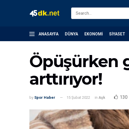
ANASAYFA
DÜNYA
EKONOMI
SIYASET
Öpüşürken g
arttırıyor!
130
by
Spor Haber
15 Şubat 2022
in
Aşk