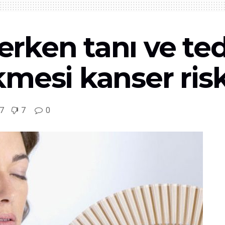
rken tanı ve te
esi kanser riskin
7
7
0