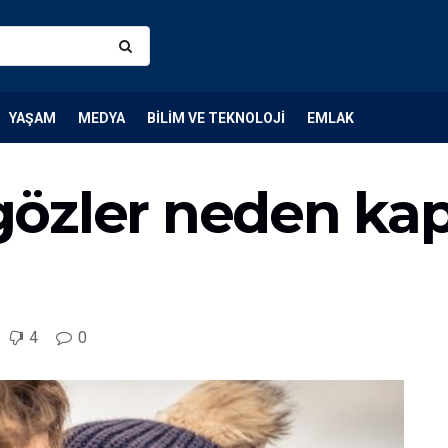
YAŞAM
MEDYA
BILIM VE TEKNOLOJI
EMLAK
özler neden kap
4
0