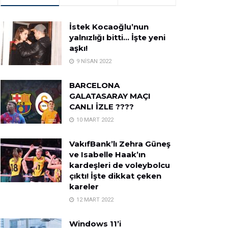
İstek Kocaoğlu’nun
yalnızlığı bitti… İşte yeni
aşkı!
9 NISAN 2022
BARCELONA
GALATASARAY MAÇI
CANLI İZLE ????
10 MART 2022
VakıfBank’lı Zehra Güneş
ve Isabelle Haak’ın
kardeşleri de voleybolcu
çıktı! İşte dikkat çeken
kareler
12 MART 2022
Windows 11’i