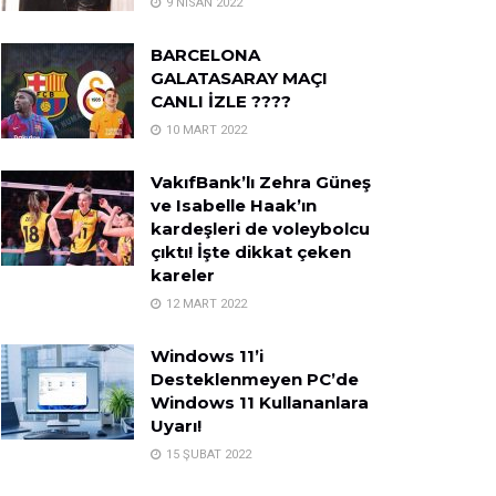
9 NISAN 2022
BARCELONA
GALATASARAY MAÇI
CANLI İZLE ????
10 MART 2022
VakıfBank’lı Zehra Güneş
ve Isabelle Haak’ın
kardeşleri de voleybolcu
çıktı! İşte dikkat çeken
kareler
12 MART 2022
Windows 11’i
Desteklenmeyen PC’de
Windows 11 Kullananlara
Uyarı!
15 ŞUBAT 2022