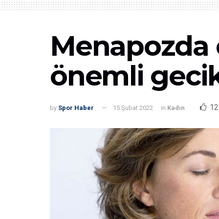
Menapozda e
önemli gecikm
12
by
Spor Haber
15 Şubat 2022
in
Kadın