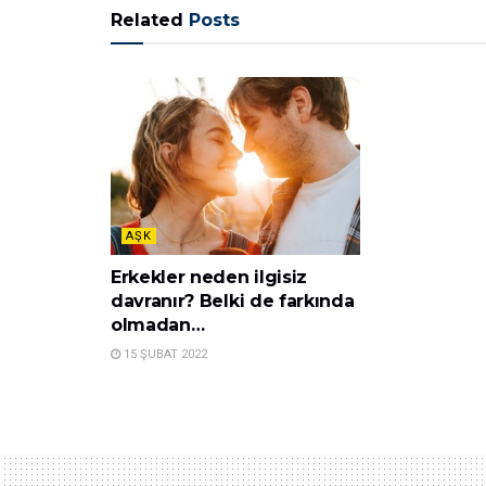
Related
Posts
AŞK
Erkekler neden ilgisiz
davranır? Belki de farkında
olmadan…
15 ŞUBAT 2022