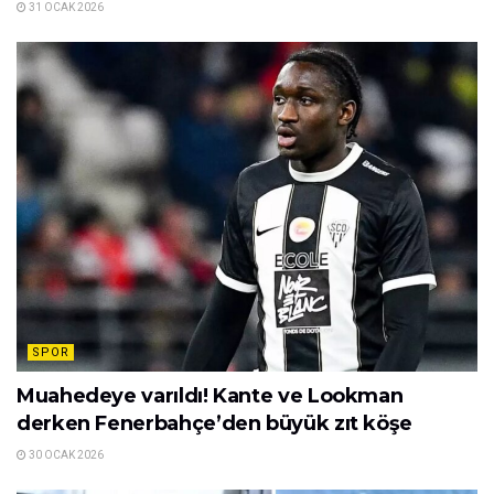
31 OCAK 2026
SPOR
Muahedeye varıldı! Kante ve Lookman
derken Fenerbahçe’den büyük zıt köşe
30 OCAK 2026