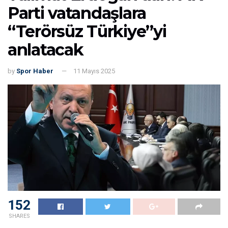
Parti vatandaşlara
“Terörsüz Türkiye”yi
anlatacak
by
Spor Haber
11 Mayıs 2025
153
SHARES