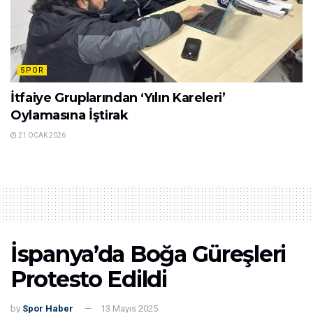
SPOR
İtfaiye Gruplarından ‘Yılın Kareleri’
Oylamasına İştirak
21 OCAK 2026
İspanya’da Boğa Güreşleri
Protesto Edildi
by
Spor Haber
13 Mayıs 2025