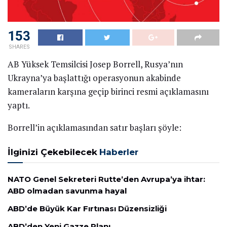
153
SHARES
AB Yüksek Temsilcisi Josep Borrell, Rusya’nın
Ukrayna’ya başlattığı operasyonun akabinde
kameraların karşına geçip birinci resmi açıklamasını
yaptı.
Borrell’in açıklamasından satır başları şöyle:
İlginizi Çekebilecek
Haberler
NATO Genel Sekreteri Rutte’den Avrupa’ya ihtar:
ABD olmadan savunma hayal
ABD’de Büyük Kar Fırtınası Düzensizliği
ABD’den Yeni Gazze Planı