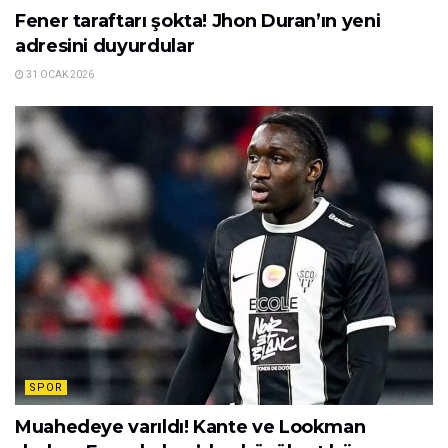
Fener taraftarı şokta! Jhon Duran’ın yeni
adresini duyurdular
31 OCAK 2026
SPOR
Muahedeye varıldı! Kante ve Lookman