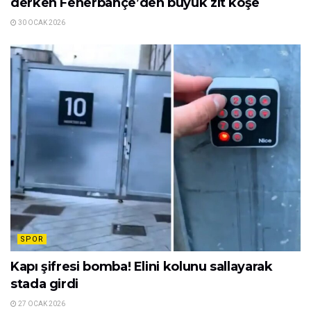
derken Fenerbahçe’den büyük zıt köşe
30 OCAK 2026
SPOR
Kapı şifresi bomba! Elini kolunu sallayarak
stada girdi
27 OCAK 2026