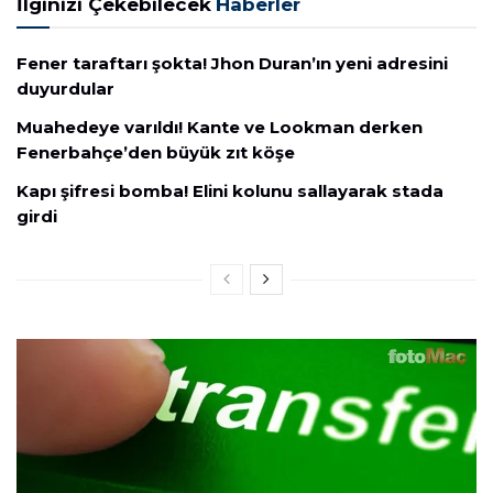
İlginizi Çekebilecek
Haberler
Fener taraftarı şokta! Jhon Duran’ın yeni adresini
duyurdular
Muahedeye varıldı! Kante ve Lookman derken
Fenerbahçe’den büyük zıt köşe
Kapı şifresi bomba! Elini kolunu sallayarak stada
girdi