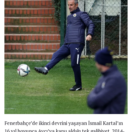
Fenerbahçe’de ikinci devrini yaşayan İsmail Kartal’ın
16 yıl boyunca Avcı’ya karşı aldığı tek galibiyet, 2014-