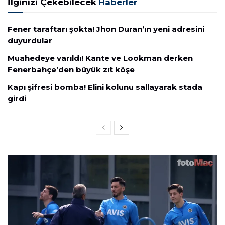
İlginizi Çekebilecek
Haberler
Fener taraftarı şokta! Jhon Duran’ın yeni adresini
duyurdular
Muahedeye varıldı! Kante ve Lookman derken
Fenerbahçe’den büyük zıt köşe
Kapı şifresi bomba! Elini kolunu sallayarak stada
girdi