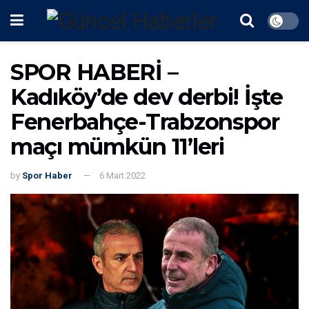
SPOR HABERİ –
Kadıköy’de dev derbi! İşte
Fenerbahçe-Trabzonspor
maçı mümkün 11’leri
by
Spor Haber
6 Mart 2022