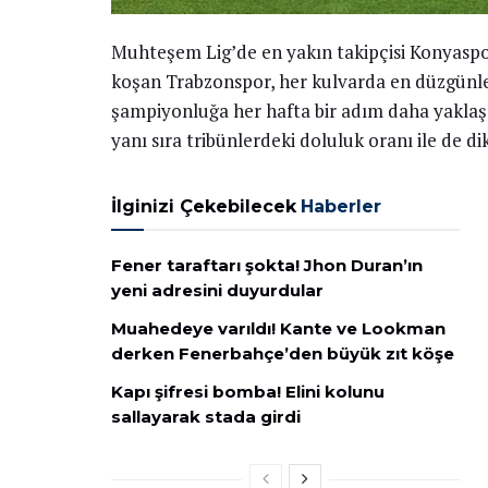
Muhteşem Lig’de en yakın takipçisi Konyasp
koşan Trabzonspor, her kulvarda en düzgünle
şampiyonluğa her hafta bir adım daha yaklaşa
yanı sıra tribünlerdeki doluluk oranı ile de di
İlginizi Çekebilecek
Haberler
Fener taraftarı şokta! Jhon Duran’ın
yeni adresini duyurdular
Muahedeye varıldı! Kante ve Lookman
derken Fenerbahçe’den büyük zıt köşe
Kapı şifresi bomba! Elini kolunu
sallayarak stada girdi