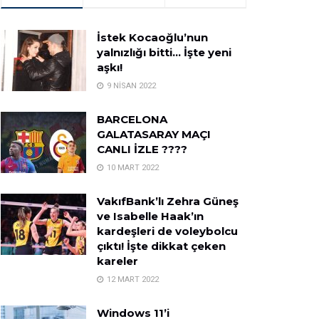
İstek Kocaoğlu’nun
yalnızlığı bitti… İşte yeni
aşkı!
9 NISAN 2022
BARCELONA
GALATASARAY MAÇI
CANLI İZLE ????
10 MART 2022
VakıfBank’lı Zehra Güneş
ve Isabelle Haak’ın
kardeşleri de voleybolcu
çıktı! İşte dikkat çeken
kareler
12 MART 2022
Windows 11’i