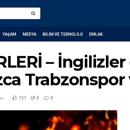
YAŞAM
MEDYA
BILIM VE TEKNOLOJI
EMLAK
ERİ – İngilizler
ızca Trabzonspor 
131
3
0
or