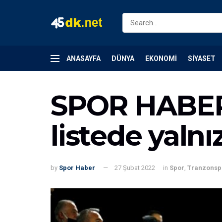
ANASAYFA
DÜNYA
EKONOMI
SIYASET
SPOR HABERL
listede yaln
by
Spor Haber
27 Şubat 2022
in
Spor
,
Tranzonsp