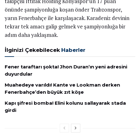
takipçisi İttifak Holding Konyaspor’un 17 puan
önünde şampiyonluğa koşan önder Trabzonspor,
yarın Fenerbahçe ile karşılaşacak. Karadeniz devinin
tekrar tek amacı galip gelmek ve şampiyonluğa bir
adım daha yaklaşmak.
İlginizi Çekebilecek
Haberler
Fener taraftarı şokta! Jhon Duran’ın yeni adresini
duyurdular
Muahedeye varıldı! Kante ve Lookman derken
Fenerbahçe’den büyük zıt köşe
Kapı şifresi bomba! Elini kolunu sallayarak stada
girdi