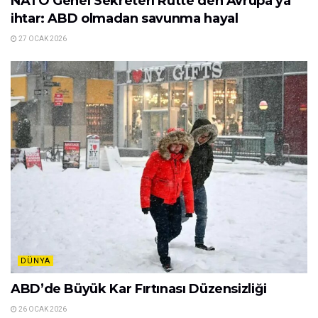
NATO Genel Sekreteri Rutte’den Avrupa’ya
ihtar: ABD olmadan savunma hayal
27 OCAK 2026
DÜNYA
ABD’de Büyük Kar Fırtınası Düzensizliği
26 OCAK 2026