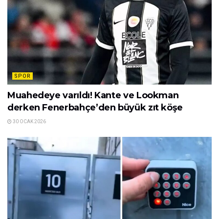
SPOR
Muahedeye varıldı! Kante ve Lookman
derken Fenerbahçe’den büyük zıt köşe
30 OCAK 2026