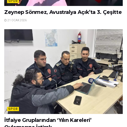
SPOR
Zeynep Sönmez, Avustralya Açık’ta 3. Çeşitte
21 OCAK 2026
SPOR
İtfaiye Gruplarından ‘Yılın Kareleri’