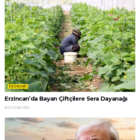
Adilcevaz’da Kardan Çay Meskeni Yapıldı
28 OCAK 2026
EKONOMI
Bodrum’da Kaçak Tekne Bağlama
Operasyonu
28 OCAK 2026