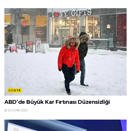
Related
Posts
DÜNYA
NATO Genel Sekreteri Rutte’den Avrupa’ya
ihtar: ABD olmadan savunma hayal