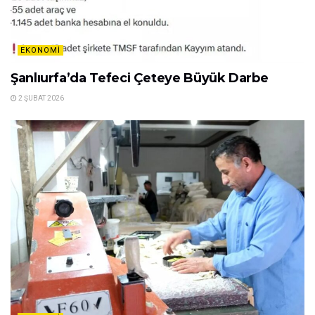
üretimi de yapıyoruz. Yani bir nevi Akdeniz iklimini
burada kıymetlendiriyoruz. Üretimde önceliğimiz insan
sıhhati bunun için de bambus arısı ile doğal arılardan
faydalanıyoruz. 12 ay 4 mevsim üretimi devam
ettiriyoruz” halinde konuştu.
Tags:
Çağla
Kayısı
Sene
Related
Posts