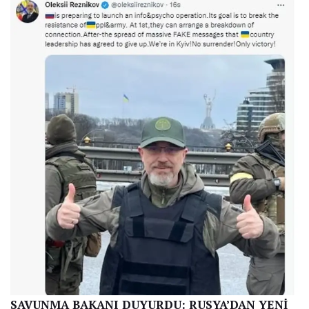
hareketlerinin yakından takip edildiğini duyurdu ve
“İki kümeye ayrılmışlardı, onları yakından
izliyorduk. Bir küme Hostomel yakınlarında ele
geçirildi, başkası ise görüş alanımızda.
Cumhurbaşkanımızı da ülkemizi de kimseye
vermeyeceğiz. Burası bizim topraklarımız, gidin
buradan”
dedi.
SUİKAST KAYGILARI DEVAM EDİYOR
Suikast grubu imha edilse de Ukrayna önderi
Zelenski’nin Rus güçleri tarafından öldürülebileceğine
dair dehşetler devam ediyor.
Zelenski kendi yaptığı açıklamada Kremlin’in
suikastçıları için bir numaralı maksat olduğunu
belirtse de tehlike karşısında meydan okumaya devam
etti.