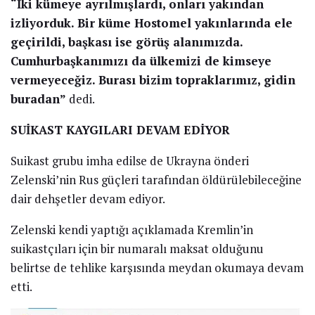
Ukrayna Ulusal Güvenlik ve Savunma Kurulu Sekreteri
Oleksiy Danilov, televizyonda yaptığı bir konuşmada
Zelenski’yi öldürmeye gelen birliğin ortadan
kaldırıldığını açıkladı.
BİLGİ RUSYA’DAN GELMİŞ
Ukrayna 24 TV kanalında konuşan Danilov, gruptan
daha evvel haberdar olduklarını belirterek,
“Bu kanlı
savaşta yer almak istemeyen Rusya Federal
Güvenlik Servisi temsilcilerinden bilgi aldık.
Cumhurbaşkanımızı öldürmeye gelen birlik
ortadan kaldırıldı.”
dedi.
2 KÜMEYE AYRILMIŞLAR
Danilov, ünitenin iki kümeye ayrıldığını ve