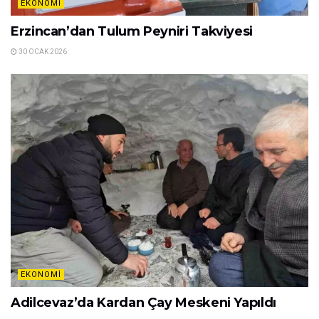
EKONOMI
Şanlıurfa’da Tefeci Çeteye Büyük Darbe
2 ŞUBAT 2026