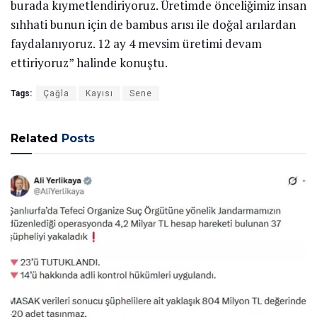
“ÖRTÜ ALTI İLE HASADI 70 GÜN ÖNE ALDIK”
Kendi takiplerinde örtü altına kayısı üretimi
yapıldığına dikkat çeken Ziraat Mühendisi Emine
Yaman Kulu da, “Açık alanda da üretim yapıyoruz.
Ama biz örtü altına hasadı 70 gün öne aldık. Burada
bizim süreçlerimiz Kasım ayında başlıyor. Budama ile
başlıyoruz, bakım ve besleme ile devam ediyoruz. Şu
an orta eser olarak çağla hasat ediyoruz. Ana eser
olarak kayısıyı da bir ay sonra hasat yapacağız. Biz
burada örtü altında kayısı dışında üzüm, dut ve erik