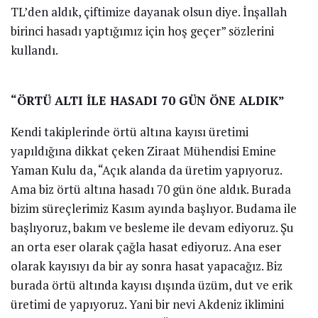
soğuklamasını düzgün aldı, randımanı hoş. Kayısı
çağlası evvel Katar, Dubai üzere Arap ülkelerine sonra
Avrupa’ya gidiyor. Turfanda olunca fiyatlar hem alan
satıcı için hem de bizim için şad edici” diye konuştu.
Meyve alım satımı yaptığını aktaran Abdullah Aykut
ise, “Genellikle turfanda hasat devrinde yeni dünya ve
kayısı da bu bölgede çalışıyoruz. Kayısı çağlasının
birinci hasadı olduğu için birinci bir kilogramını 500
TL’den aldık, çiftimize dayanak olsun diye. İnşallah
birinci hasadı yaptığımız için hoş geçer” sözlerini
kullandı.