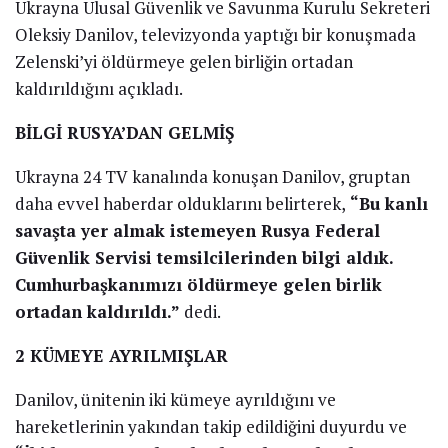
Geçtiğimiz günlerde Rusya Devlet Lideri Vladimir
Putin’in Ukrayna önderi Zelenski ve hükümet
üyelerine suikast düzenlemek 400 kişilik özel bir grubu
Kiev’e gönderdiği savı gündeme bomba üzere
düşmüştü.
SUİKAST TAKIMI YOK EDİLDİ
İlginizi Çekebilecek
Haberler
NATO Genel Sekreteri Rutte’den Avrupa’ya ihtar:
ABD olmadan savunma hayal
ABD’de Büyük Kar Fırtınası Düzensizliği
ABD’den Yeni Gazze Planı