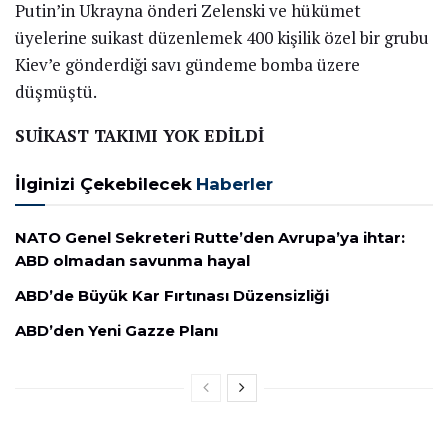
Ukrayna duyurdu: Suikast
takımı yok edildi! Rusya’nın
yeni planı…
by
Spor Haber
3 Mart 2022
153
SHARES