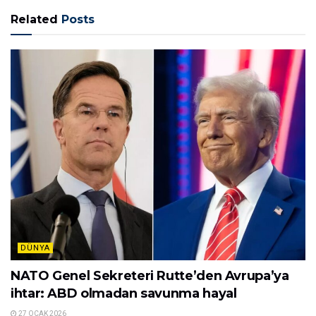
SAVUNMA BAKANI DUYURDU: RUSYA’DAN YENİ
OPERASYON
Öte yandan Ukrayna Savunma Bakanı Oleksii
Reznikov bugün yaptığı açıklamada Rusya’nın üst
seviye askeri ve siyasi isimlerin teslim olduğunu öne
sürmek için toplu bir dezenformasyon kampanyasına
başladığını duyurdu.
Reznikov tezini Twitter hesabında da paylaştı ve
Rusya’nın bu geçersiz bilgileri yaymak için, görünüşte
imzalı dokümanlar ve düzmece görüntüler
dağıtacağını sav ederek,
“Teslim olmak yok!
Yalnızca zafer var”
dedi.
Tags:
Rusya
Suikast
Ukrayna