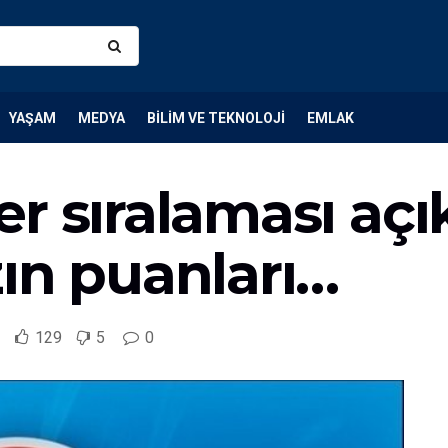
YAŞAM
MEDYA
BILIM VE TEKNOLOJI
EMLAK
r sıralaması açı
ın puanları…
129
5
0