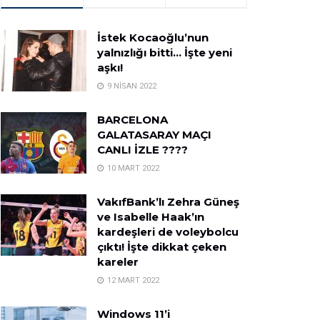
İstek Kocaoğlu’nun
yalnızlığı bitti… İşte yeni
aşkı!
9 NISAN 2022
BARCELONA
GALATASARAY MAÇI
CANLI İZLE ????
10 MART 2022
VakıfBank’lı Zehra Güneş
ve Isabelle Haak’ın
kardeşleri de voleybolcu
çıktı! İşte dikkat çeken
kareler
12 MART 2022
Windows 11’i