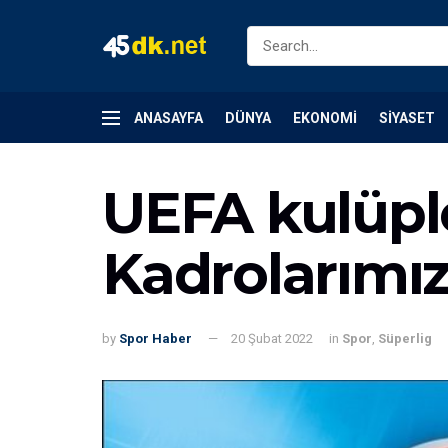
ANASAYFA
DÜNYA
EKONOMI
SIYASET
UEFA kulüple
Kadrolarımız
by
Spor Haber
20 Şubat 2022
in
Spor
,
Süperlig