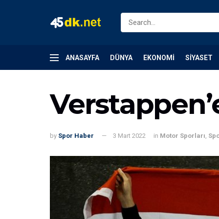
ANASAYFA
DÜNYA
EKONOMI
SIYASET
Verstappen’
by
Spor Haber
3 Mart 2022
in
Motor Sporları
,
Sp