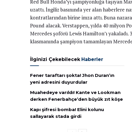
Red Bull Honda’yı şampiyonluğa taşıyan Max 
uzattı. İngiliz basınında yer alan haberlere n
kontratlarından birine imza attı. Buna nazar
Pound alacak. Verstappen, yılda 40 milyon Po
Mercedes şoförü Lewis Hamilton’ı yakaladı. 
klasmanında şampiyon tamamlayan Mercedes i
İlginizi Çekebilecek
Haberler
Fener taraftarı şokta! Jhon Duran’ın
yeni adresini duyurdular
Muahedeye varıldı! Kante ve Lookman
derken Fenerbahçe’den büyük zıt köşe
Kapı şifresi bomba! Elini kolunu
sallayarak stada girdi