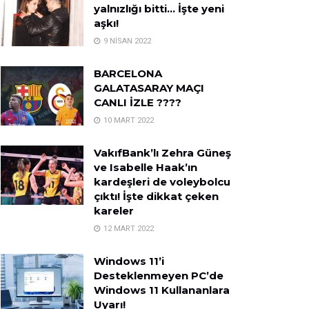
yalnızlığı bitti… İşte yeni
aşkı!
9 NISAN 2022
BARCELONA
GALATASARAY MAÇI
CANLI İZLE ????
10 MART 2022
VakıfBank’lı Zehra Güneş
ve Isabelle Haak’ın
kardeşleri de voleybolcu
çıktı! İşte dikkat çeken
kareler
12 MART 2022
Windows 11’i
Desteklenmeyen PC’de
Windows 11 Kullananlara
Uyarı!