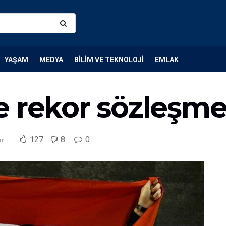
YAŞAM
MEDYA
BILIM VE TEKNOLOJI
EMLAK
e rekor sözleşme
127
8
0
or