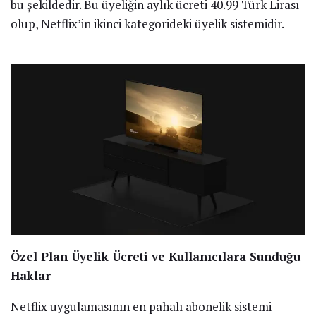
bu şekildedir. Bu üyeliğin aylık ücreti 40.99 Türk Lirası
olup, Netflix’in ikinci kategorideki üyelik sistemidir.
Özel Plan Üyelik Ücreti ve Kullanıcılara Sunduğu
Haklar
Netflix uygulamasının en pahalı abonelik sistemi