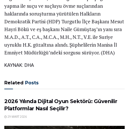
yapma ile suçu ve suçluyu övme suçlarından
haklarında soruşturma yürütülen Halkların
Demokratik Partisi (HDP) Turgutlu İlçe Başkanı Mesut
Hayri Bökü ve eş başkanı Naile Gümüştaş’ın yanı sıra
M.A.D., A.T., C.A., M.C.A., M.H., N.T., V.E. ile Suriye
uyruklu H.K. gözaltına alındı. Şüphelilerin Manisa İl
Emniyet Müdürlüğü’ndeki sorgusu sürüyor. (DHA)
KAYNAK:
DHA
Related
Posts
GÜNDEM
2026 Yılında Dijital Oyun Sektörü: Güvenilir
Platformlar Nasıl Seçilir?
29 MART 2026