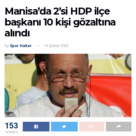
Manisa’da 2’si HDP ilçe
başkanı 10 kişi gözaltına
alındı
by
Spor Haber
15 Şubat 2022
153
SHARES