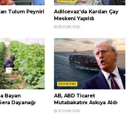
dan Tulum Peyniri
Adilcevaz’da Kardan Çay
Meskeni Yapıldı
28 OCAK 2026
EKONOMI
da Bayan
AB, ABD Ticaret
 Sera Dayanağı
Mutabakatını Askıya Aldı
22 OCAK 2026