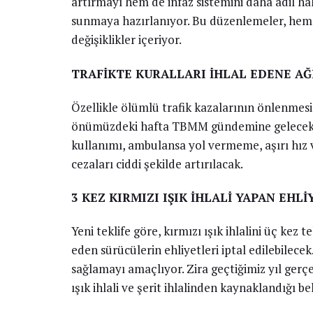
artırmayı hem de infaz sistemini daha adil hal
sunmaya hazırlanıyor. Bu düzenlemeler, he
değişiklikler içeriyor.
TRAFİKTE KURALLARI İHLAL EDENE AĞ
Özellikle ölümlü trafik kazalarının önlenmesi
önümüzdeki hafta TBMM gündemine gelecek. Tas
kullanımı, ambulansa yol vermeme, aşırı hız v
cezaları ciddi şekilde artırılacak.
3 KEZ KIRMIZI IŞIK İHLALİ YAPAN EHL
Yeni teklife göre, kırmızı ışık ihlalini üç ke
eden sürücülerin ehliyetleri iptal edilebilecek.
sağlamayı amaçlıyor. Zira geçtiğimiz yıl gerç
ışık ihlali ve şerit ihlalinden kaynaklandığı beli