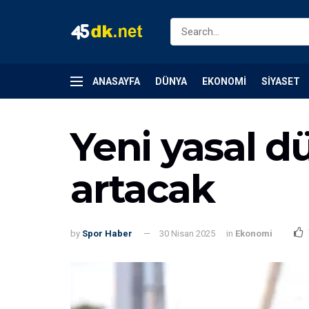
ANASAYFA
DÜNYA
EKONOMI
SIYASET
Yeni yasal d
artacak
by
Spor Haber
30 Nisan 2025
in
Ekonomi