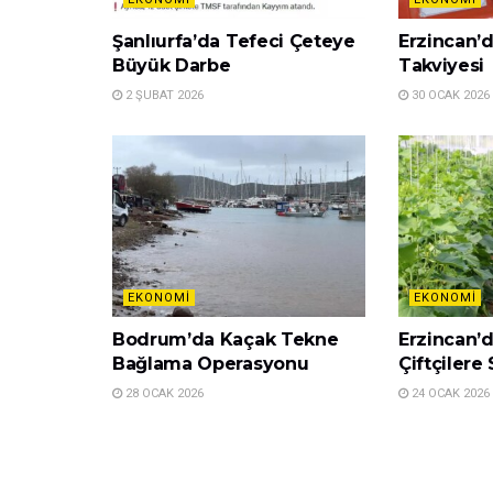
Şanlıurfa’da Tefeci Çeteye
Erzincan’
Büyük Darbe
Takviyesi
2 ŞUBAT 2026
30 OCAK 2026
EKONOMI
EKONOMI
Bodrum’da Kaçak Tekne
Erzincan’
Bağlama Operasyonu
Çiftçilere
28 OCAK 2026
24 OCAK 2026