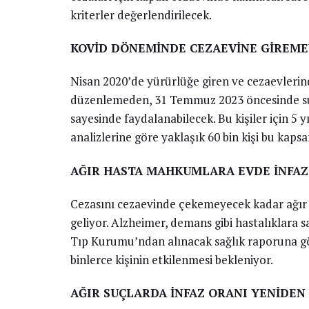
kriterler değerlendirilecek.
KOVİD DÖNEMİNDE CEZAEVİNE GİREM
Nisan 2020’de yürürlüğe giren ve cezaevleri
düzenlemeden, 31 Temmuz 2023 öncesinde suç 
sayesinde faydalanabilecek. Bu kişiler için 5 y
analizlerine göre yaklaşık 60 bin kişi bu kapsa
AĞIR HASTA MAHKUMLARA EVDE İNFAZ
Cezasını cezaevinde çekemeyecek kadar ağır 
geliyor. Alzheimer, demans gibi hastalıklara s
Tıp Kurumu’ndan alınacak sağlık raporuna g
binlerce kişinin etkilenmesi bekleniyor.
AĞIR SUÇLARDA İNFAZ ORANI YENİDE