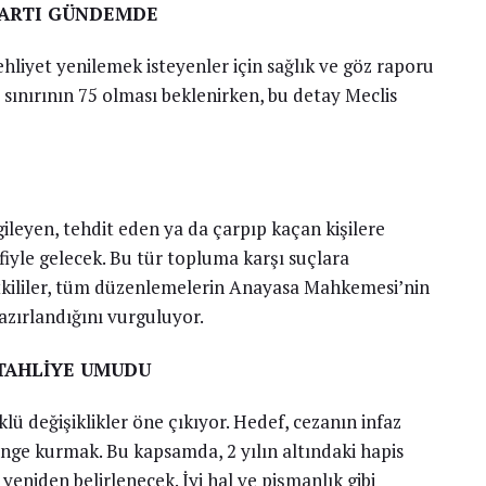
ŞARTI GÜNDEMDE
 ehliyet yenilemek isteyenler için sağlık ve göz raporu
 sınırının 75 olması beklenirken, bu detay Meclis
gileyen, tehdit eden ya da çarpıp kaçan kişilere
ifiyle gelecek. Bu tür topluma karşı suçlara
etkililer, tüm düzenlemelerin Anayasa Mahkemesi’nin
hazırlandığını vurguluyor.
 TAHLİYE UMUDU
öklü değişiklikler öne çıkıyor. Hedef, cezanın infaz
denge kurmak. Bu kapsamda, 2 yılın altındaki hapis
yeniden belirlenecek. İyi hal ve pişmanlık gibi