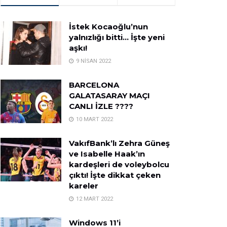
İstek Kocaoğlu’nun
yalnızlığı bitti… İşte yeni
aşkı!
9 NISAN 2022
BARCELONA
GALATASARAY MAÇI
CANLI İZLE ????
10 MART 2022
VakıfBank’lı Zehra Güneş
ve Isabelle Haak’ın
kardeşleri de voleybolcu
çıktı! İşte dikkat çeken
kareler
12 MART 2022
Windows 11’i