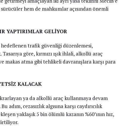
e getirmeyi amaçlayan iki ayrı yasa teklifini Meclis’e
m sürücüler hem de mahkumlar açısından önemli
IR YAPTIRIMLAR GELİYOR
 hedeflenen trafik güvenliği düzenlemesi,
arıya göre, kırmızı ışık ihlali, alkollü araç
e makas atma gibi tehlikeli davranışlara karşı para
İYETSİZ KALACAK
z tekrarlayan ya da alkollü araç kullanmaya devam
 Bu adım, cezasızlık algısına karşı caydırıcılık
ekleşen yaklaşık 5 bin ölümlü kazanın %60’ının hız,
rtiliyor.