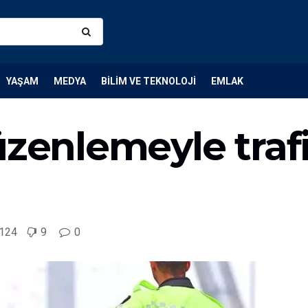
YAŞAM
MEDYA
BILIM VE TEKNOLOJI
EMLAK
üzenlemeyle trafi
124
9
0