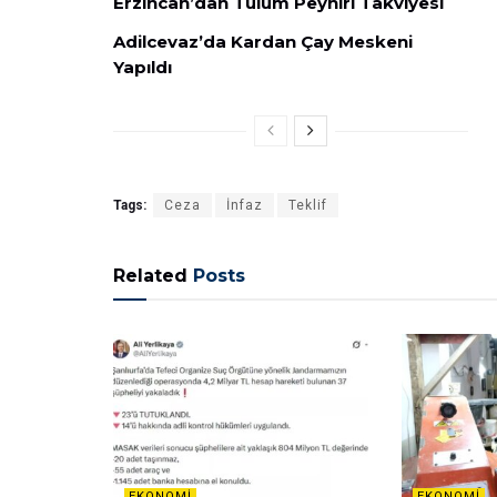
Erzincan’dan Tulum Peyniri Takviyesi
Adilcevaz’da Kardan Çay Meskeni
Yapıldı
Tags:
Ceza
İnfaz
Teklif
Related
Posts
EKONOMI
EKONOMI