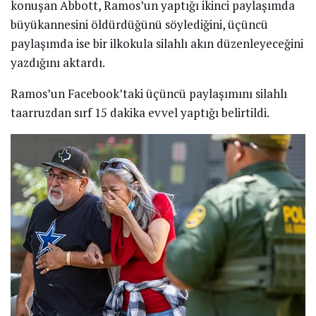
konuşan Abbott, Ramos’un yaptığı ikinci paylaşımda
büyükannesini öldürdüğünü söylediğini, üçüncü
paylaşımda ise bir ilkokula silahlı akın düzenleyeceğini
yazdığını aktardı.
Ramos’un Facebook’taki üçüncü paylaşımını silahlı
taarruzdan sırf 15 dakika evvel yaptığı belirtildi.