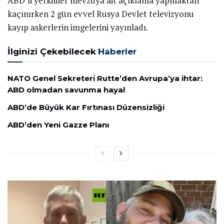
ABD’li yetkililer mevzuya ait açıklama yapmaktan
kaçınırken 2 gün evvel Rusya Devlet televizyonu
kayıp askerlerin imgelerini yayınladı.
İlginizi Çekebilecek
Haberler
NATO Genel Sekreteri Rutte’den Avrupa’ya ihtar:
ABD olmadan savunma hayal
ABD’de Büyük Kar Fırtınası Düzensizliği
ABD’den Yeni Gazze Planı