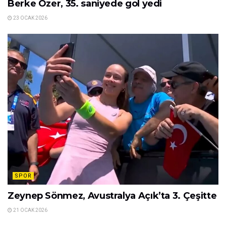
Berke Özer, 35. saniyede gol yedi
23 OCAK 2026
SPOR
Zeynep Sönmez, Avustralya Açık’ta 3. Çeşitte
21 OCAK 2026