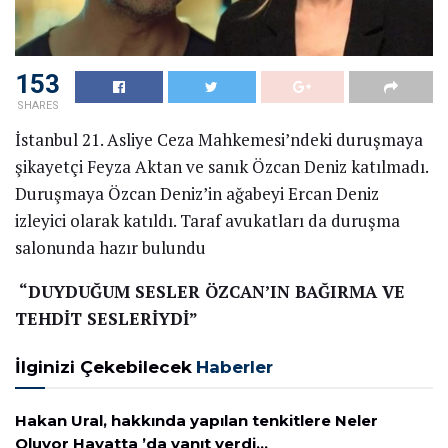
153
SHARES
İstanbul 21. Asliye Ceza Mahkemesi’ndeki duruşmaya
şikayetçi Feyza Aktan ve sanık Özcan Deniz katılmadı.
Duruşmaya Özcan Deniz’in ağabeyi Ercan Deniz
izleyici olarak katıldı. Taraf avukatları da duruşma
salonunda hazır bulundu
“DUYDUĞUM SESLER ÖZCAN’IN BAĞIRMA VE
TEHDİT SESLERİYDİ”
İlginizi Çekebilecek
Haberler
Hakan Ural, hakkında yapılan tenkitlere Neler
Oluyor Hayatta ’da yanıt verdi…