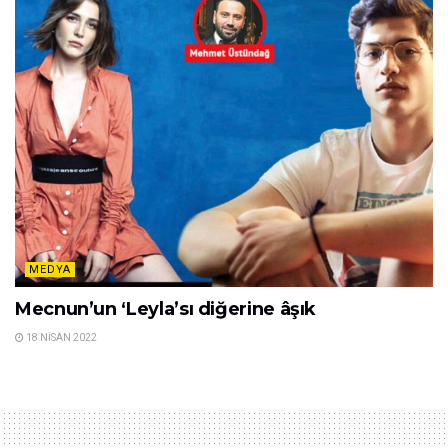
MEDYA
Mecnun’un ‘Leyla’sı diğerine âşık
18 NISAN 2022