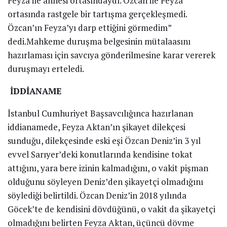
Feyza ile annesi ortasındaydı. Özcan ile Feyza
ortasında rastgele bir tartışma gerçekleşmedi.
Özcan’ın Feyza’yı darp ettiğini görmedim”
dedi.Mahkeme duruşma belgesinin mütalaasını
hazırlaması için savcıya gönderilmesine karar vererek
duruşmayı erteledi.
İDDİANAME
İstanbul Cumhuriyet Başsavcılığınca hazırlanan
iddianamede, Feyza Aktan’ın şikayet dilekçesi
sunduğu, dilekçesinde eski eşi Özcan Deniz’in 3 yıl
evvel Sarıyer’deki konutlarında kendisine tokat
attığını, yara bere izinin kalmadığını, o vakit pişman
olduğunu söyleyen Deniz’den şikayetçi olmadığını
söylediği belirtildi. Özcan Deniz’in 2018 yılında
Göcek’te de kendisini dövdüğünü, o vakit da şikayetçi
olmadığını belirten Feyza Aktan, üçüncü dövme