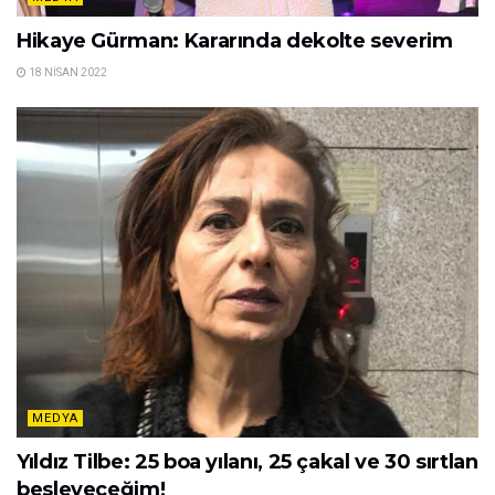
Hikaye Gürman: Kararında dekolte severim
18 NISAN 2022
MEDYA
Yıldız Tilbe: 25 boa yılanı, 25 çakal ve 30 sırtlan
besleyeceğim!