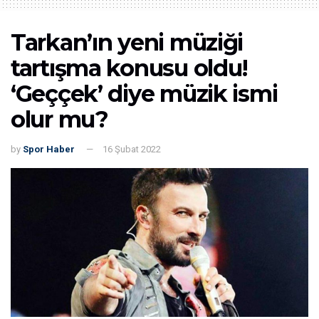
Tarkan’ın yeni müziği
tartışma konusu oldu!
‘Geççek’ diye müzik ismi
olur mu?
by
Spor Haber
16 Şubat 2022