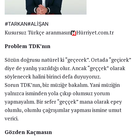
#TARKAN#ALİŞAN
Kusursuz Türkçe aranmasın
Hürriyet.com.tr
Problem TDK’nın
Sözün doğrusu natürel ki “geçecek”. Ortada “geçicek”
diye de yanlış yazıldığı olur. Ancak “geççek” olarak
söylenecek halini birinci defa duyuyoruz.
Sorun TDK’nın, biz müziğe bakalım. Yani müziğin
yalnızca isminden yola çıkıp olumsuz yorum
yapmayalım. Bir sefer “geççek” mana olarak epey
olumlu, olumlu çağrışımlar yapması ismine umut
verici.
Gözden Kaçmasın