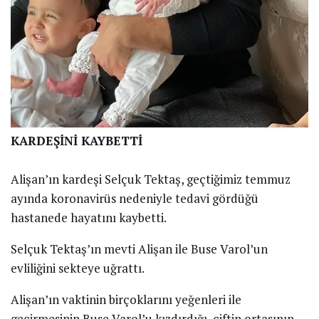
KARDEŞİNİ KAYBETTİ
Alişan’ın kardeşi Selçuk Tektaş, geçtiğimiz temmuz
ayında koronavirüs nedeniyle tedavi gördüğü
hastanede hayatını kaybetti.
Selçuk Tektaş’ın mevti Alişan ile Buse Varol’un
evliliğini sekteye uğrattı.
Alişan’ın vaktinin birçoklarını yeğenleri ile
geçirmesinin Buse Varol’u kızdırdığı, çiftin ortasının