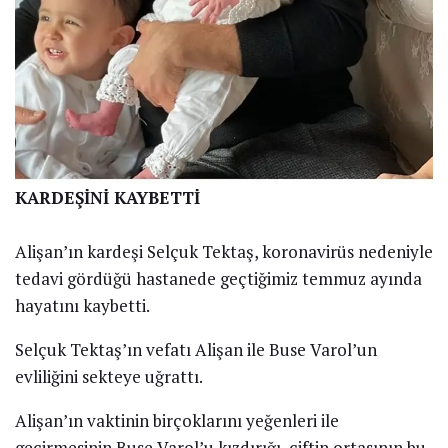
KARDEŞİNİ KAYBETTİ
Alişan’ın kardeşi Selçuk Tektaş, koronavirüs nedeniyle
tedavi gördüğü hastanede geçtiğimiz temmuz ayında
hayatını kaybetti.
Selçuk Tektaş’ın vefatı Alişan ile Buse Varol’un
evliliğini sekteye uğrattı.
Alişan’ın vaktinin birçoklarını yeğenleri ile
geçirmesinin Buse Varol’u kızdırığı, çiftin ortasının bu