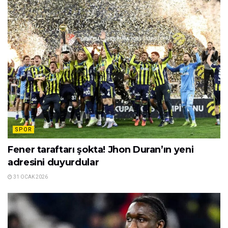
SPOR
Fener taraftarı şokta! Jhon Duran’ın yeni
adresini duyurdular
31 OCAK 2026