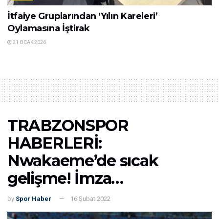
İtfaiye Gruplarından ‘Yılın Kareleri’
Oylamasına İştirak
21 OCAK 2026
TRABZONSPOR
HABERLERİ:
Nwakaeme’de sıcak
gelişme! İmza…
by
Spor Haber
16 Şubat 2022