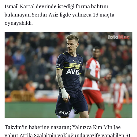
İsmail Kartal devrinde istediği forma bahtını
bulamayan Serdar Aziz ligde yalnızca 13 maçta
oynayabildi.
Takvim’in haberine nazaran; Yalnızca Kim Min Jae
yahut Attila Szalai’nin yokluğunda vazife yapabilen 31