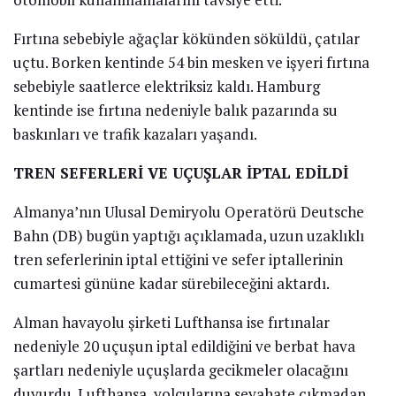
Fırtına sebebiyle ağaçlar kökünden söküldü, çatılar
uçtu. Borken kentinde 54 bin mesken ve işyeri fırtına
sebebiyle saatlerce elektriksiz kaldı. Hamburg
kentinde ise fırtına nedeniyle balık pazarında su
baskınları ve trafik kazaları yaşandı.
TREN SEFERLERİ VE UÇUŞLAR İPTAL EDİLDİ
Almanya’nın Ulusal Demiryolu Operatörü Deutsche
Bahn (DB) bugün yaptığı açıklamada, uzun uzaklıklı
tren seferlerinin iptal ettiğini ve sefer iptallerinin
cumartesi gününe kadar sürebileceğini aktardı.
Alman havayolu şirketi Lufthansa ise fırtınalar
nedeniyle 20 uçuşun iptal edildiğini ve berbat hava
şartları nedeniyle uçuşlarda gecikmeler olacağını
duyurdu. Lufthansa, yolcularına seyahate çıkmadan