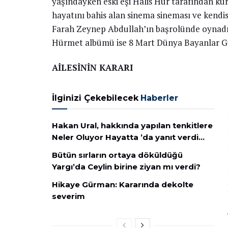
yaşındayken eski eşi Halis Hür tarafından k
hayatını bahis alan sinema sineması ve kend
Farah Zeynep Abdullah’ın başrolünde oynadığ
Hürmet albümü ise 8 Mart Dünya Bayanlar G
AİLESİNİN KARARI
İlginizi Çekebilecek
Haberler
Hakan Ural, hakkında yapılan tenkitlere
Neler Oluyor Hayatta ’da yanıt verdi…
Bütün sırların ortaya döküldüğü
Yargı’da Ceylin birine ziyan mı verdi?
Hikaye Gürman: Kararında dekolte
severim