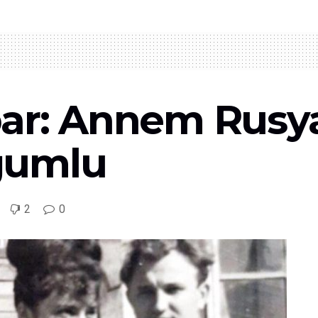
bar: Annem Rus
ğumlu
2
0