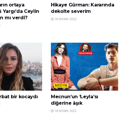
arın ortaya
Hikaye Gürman: Kararında
 Yargı’da Ceylin
dekolte severim
an mı verdi?
18 NISAN 2022
2
MEDYA
bat bir kocaydı
Mecnun’un ‘Leyla’sı
diğerine âşık
2
18 NISAN 2022