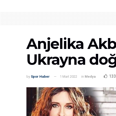
Anjelika Ak
Ukrayna do
133
by
Spor Haber
1 Mart 2022
in
Medya