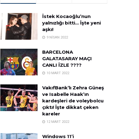
İstek Kocaoğlu’nun
yalnızlığı bitti… İşte yeni
aşkı!
9 NISAN 2022
BARCELONA
GALATASARAY MAÇI
CANLI İZLE ????
10 MART 2022
VakıfBank’lı Zehra Güneş
ve Isabelle Haak’ın
kardeşleri de voleybolcu
çıktı! İşte dikkat çeken
kareler
12 MART 2022
Windows 11’i