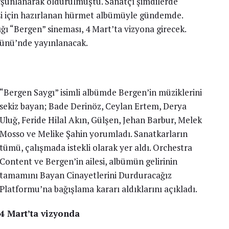
urşunlanarak öldürülmüştü. Sanatçı şimdilerde
isi için hazırlanan hürmet albümüyle gündemde.
ı “Bergen” sineması, 4 Mart’ta vizyona girecek.
ünü’nde yayınlanacak.
“Bergen Saygı” isimli albümde Bergen’in müziklerini
sekiz bayan; Bade Derinöz, Ceylan Ertem, Derya
Uluğ, Feride Hilal Akın, Gülşen, Jehan Barbur, Melek
Mosso ve Melike Şahin yorumladı. Sanatkarların
tümü, çalışmada istekli olarak yer aldı. Orchestra
Content ve Bergen’in ailesi, albümün gelirinin
tamamını Bayan Cinayetlerini Durduracağız
Platformu’na bağışlama kararı aldıklarını açıkladı.
4 Mart’ta vizyonda