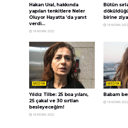
Hakan Ural, hakkında
Bütün sırl
yapılan tenkitlere Neler
döküldüğü
Oluyor Hayatta ’da yanıt
birine ziy
verdi…
18 NISAN 202
18 NISAN 2022
MEDYA
MEDYA
Yıldız Tilbe: 25 boa yılanı,
Babam ber
25 çakal ve 30 sırtlan
18 NISAN 202
besleyeceğim!
18 NISAN 2022