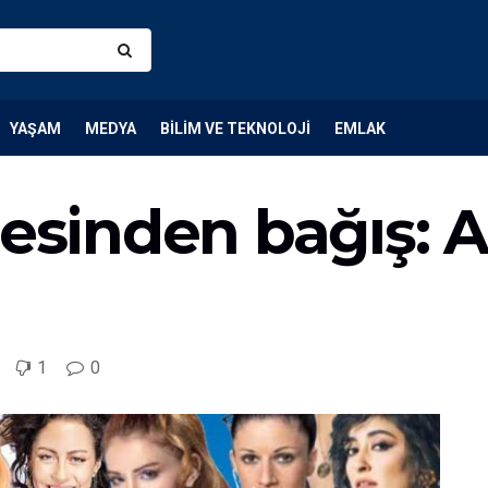
YAŞAM
MEDYA
BILIM VE TEKNOLOJI
EMLAK
lesinden bağış: A
1
0