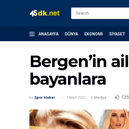
ANASAYFA
DÜNYA
EKONOMI
SIYASET
Bergen’in ai
bayanlara
135
by
Spor Haber
1 Mart 2022
in
Medya