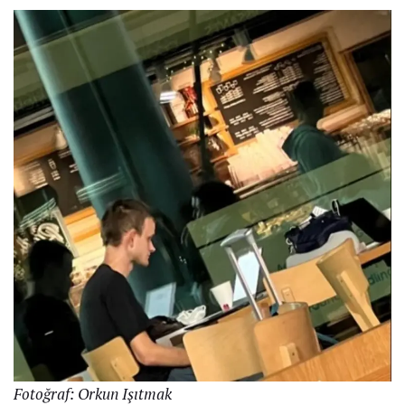
Fotoğraf: Orkun Işıtmak