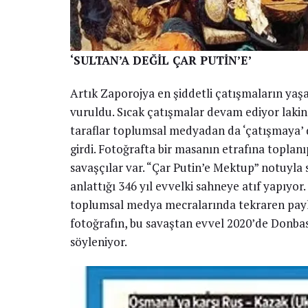
‘SULTAN’A DEĞİL ÇAR PUTİN’E’
Artık Zaporojya en şiddetli çatışmaların yaşa
vuruldu. Sıcak çatışmalar devam ediyor laki
taraflar toplumsal medyadan da ‘çatışmaya’ 
girdi. Fotoğrafta bir masanın etrafına topla
savaşçılar var. “Çar Putin’e Mektup” notuyla
anlattığı 346 yıl evvelki sahneye atıf yapıyo
toplumsal medya mecralarında tekraren paylaş
fotoğrafın, bu savaştan evvel 2020’de Donbas 
söyleniyor.