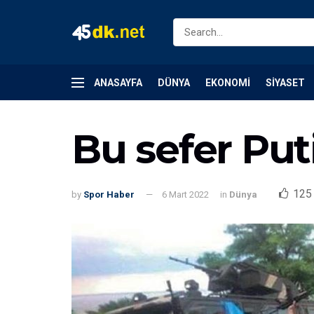
ANASAYFA
DÜNYA
EKONOMI
SIYASET
Bu sefer Put
125
by
Spor Haber
6 Mart 2022
in
Dünya