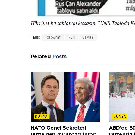
Hürriyet bu tablonun kıssasını “Ünlü Tabloda Kal
Tags:
Fotoğraf
Rus
Savaş
Related
Posts
DÜNYA
DÜNYA
NATO Genel Sekreteri
ABD’de Büy
Rutte’den Avrupa’ya ihtar:
Düzensizli