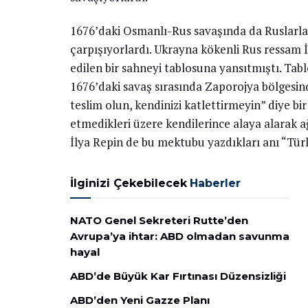
1676’daki Osmanlı-Rus savaşında da Ruslarla 
çarpışıyorlardı. Ukrayna kökenli Rus ressam İ
edilen bir sahneyi tablosuna yansıtmıştı. T
1676’daki savaş sırasında Zaporojya bölgesi
teslim olun, kendinizi katlettirmeyin” diye bi
etmedikleri üzere kendilerince alaya alarak ağı
İlya Repin de bu mektubu yazdıkları anı “Tür
İlginizi Çekebilecek
Haberler
NATO Genel Sekreteri Rutte’den
Avrupa’ya ihtar: ABD olmadan savunma
hayal
ABD’de Büyük Kar Fırtınası Düzensizliği
ABD’den Yeni Gazze Planı