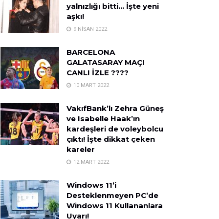
yalnızlığı bitti… İşte yeni
aşkı!
9 NISAN 2022
BARCELONA
GALATASARAY MAÇI
CANLI İZLE ????
10 MART 2022
VakıfBank’lı Zehra Güneş
ve Isabelle Haak’ın
kardeşleri de voleybolcu
çıktı! İşte dikkat çeken
kareler
12 MART 2022
Windows 11’i
Desteklenmeyen PC’de
Windows 11 Kullananlara
Uyarı!