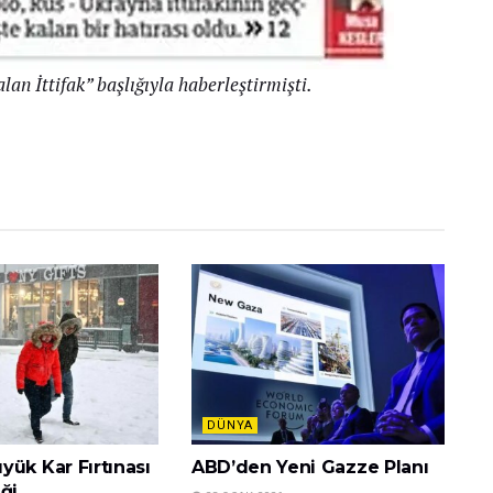
an İttifak” başlığıyla haberleştirmişti.
DÜNYA
ük Kar Fırtınası
ABD’den Yeni Gazze Planı
ği