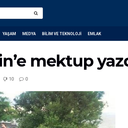
YAŞAM
MEDYA
BILIM VE TEKNOLOJI
EMLAK
in’e mektup yazd
10
0